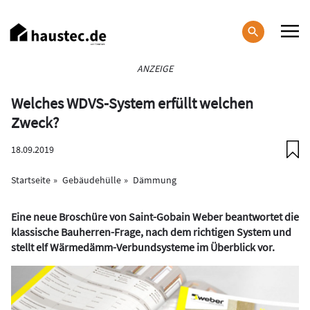
Direkt
zum
Inhalt
Haupt-
ANZEIGE
Navigation
Welches WDVS-System erfüllt welchen
Zweck?
18.09.2019
Startseite
Gebäudehülle
Dämmung
Eine neue Broschüre von Saint-Gobain Weber beantwortet die
klassische Bauherren-Frage, nach dem richtigen System und
stellt elf Wärmedämm-Verbundsysteme im Überblick
vor.