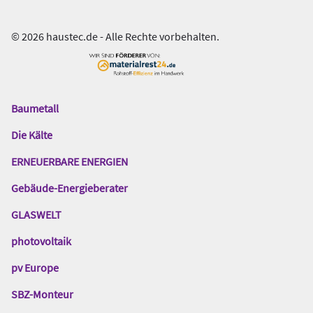
© 2026 haustec.de - Alle Rechte vorbehalten.
Baumetall
Das
Gentner
Die Kälte
Netzwerk
ERNEUERBARE ENERGIEN
Gebäude-Energieberater
GLASWELT
photovoltaik
pv Europe
SBZ-Monteur