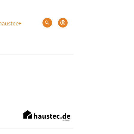
haustec+