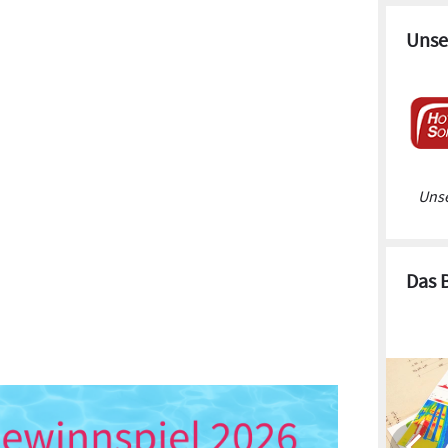
Unse
Unse
Das 