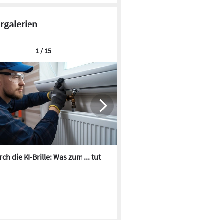
ergalerien
1 / 15
ch die KI-Brille: Was zum ... tut
Die besten KI-Bilder zum Th
Heizungswasser