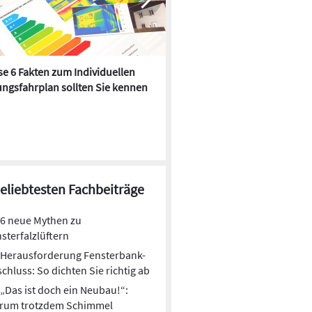
e 6 Fakten zum Individuellen
Kühlen mit Heizkörper:
ngsfahrplan sollten Sie kennen
Wärmepumpe macht es mögl
beliebtesten Fachbeiträge
6 neue Mythen zu
sterfalzlüftern
Herausforderung Fensterbank-
chluss: So dichten Sie richtig ab
„Das ist doch ein Neubau!“:
rum trotzdem Schimmel