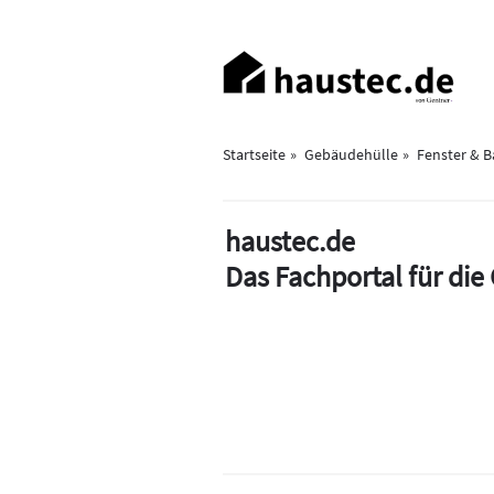
Direkt
zum
Haupt-
Inhalt
Navigation
Startseite
Gebäudehülle
Fenster & 
haustec.de
Das Fachportal für di