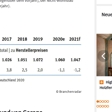
gegenüber dem Vorjahr), der Nicht-Wohnbau
rjahr).
Neue
High
Holzfen
© Branchenradar