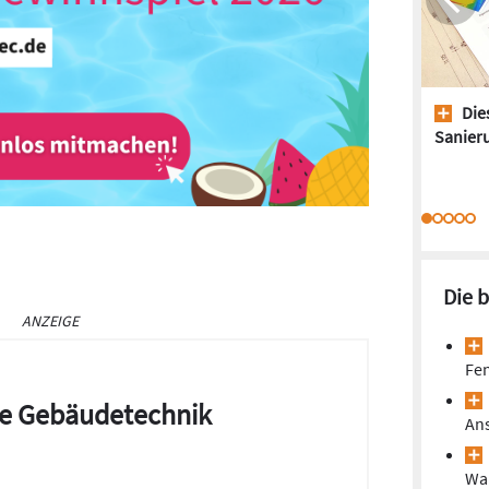
Dies
Sanieru
Die 
ANZEIGE
Fen
die Gebäudetechnik
Ans
Wa