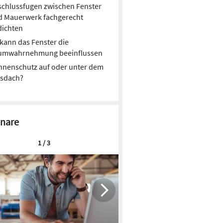
chlussfugen zwischen Fenster
d Mauerwerk fachgerecht
dichten
kann das Fenster die
umwahrnehmung beeinflussen
nnenschutz auf oder unter dem
asdach?
nare
1 / 3