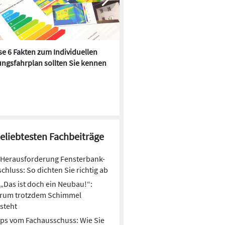
e 6 Fakten zum Individuellen
Kühlen mit Heizkörper:
ngsfahrplan sollten Sie kennen
Wärmepumpe macht es mögl
beliebtesten Fachbeiträge
Herausforderung Fensterbank-
chluss: So dichten Sie richtig ab
„Das ist doch ein Neubau!“:
rum trotzdem Schimmel
steht
ps vom Fachausschuss: Wie Sie