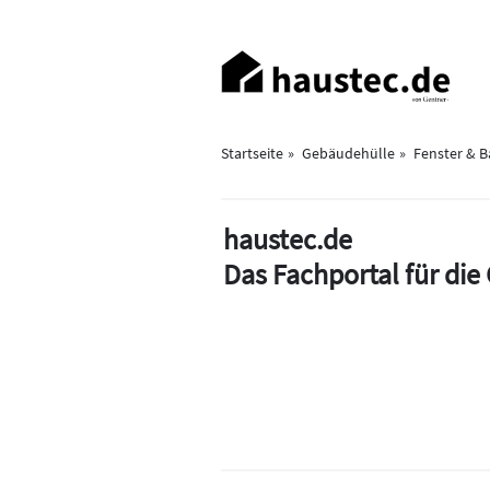
Direkt
zum
Haupt-
Inhalt
Navigation
Startseite
Gebäudehülle
Fenster & 
haustec.de
Das Fachportal für di