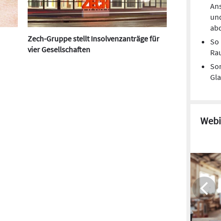
Ans
un
ab
Zech-Gruppe stellt Insolvenzanträge für
So 
vier Gesellschaften
Ra
So
Gl
Webi