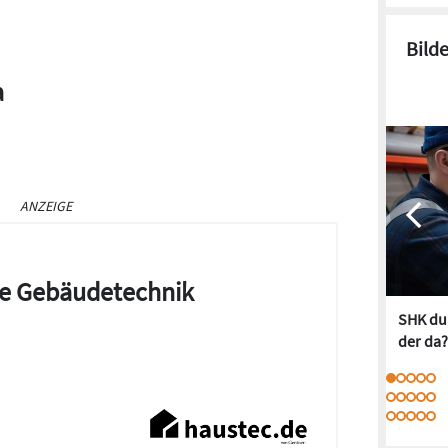
Bild
a
ANZEIGE
die Gebäudetechnik
SHK dur
der da?