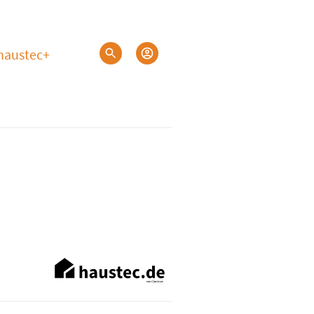
haustec+