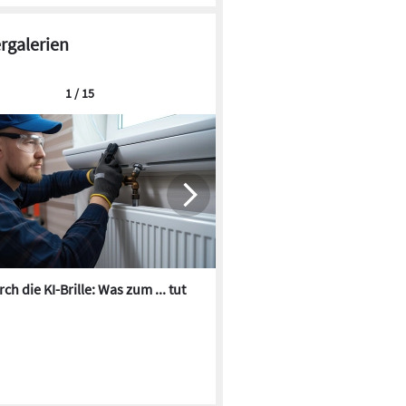
ergalerien
1 / 15
ch die KI-Brille: Was zum ... tut
Die besten KI-Bilder zum Th
Heizungswasser