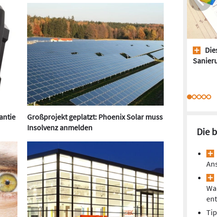
Dies
Sanieru
antie
Großprojekt geplatzt: Phoenix Solar muss
Insolvenz anmelden
Die 
Ans
Wa
ent
Tip