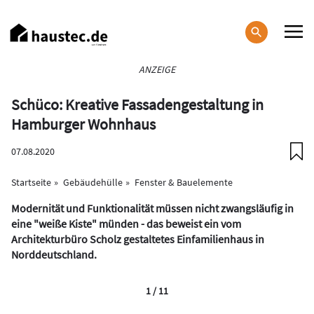
Direkt
zum
Inhalt
Haupt-
ANZEIGE
Navigation
Schüco: Kreative Fassadengestaltung in
Hamburger Wohnhaus
07.08.2020
Startseite
Gebäudehülle
Fenster & Bauelemente
Modernität und Funktionalität müssen nicht zwangsläufig in
eine "weiße Kiste" münden - das beweist ein vom
Architekturbüro Scholz gestaltetes Einfamilienhaus in
Norddeutschland.
1 / 11