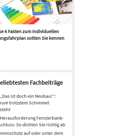
e 6 Fakten zum Individuellen
Kühlen mit Heizkörper:
ngsfahrplan sollten Sie kennen
Wärmepumpe macht es mögl
beliebtesten Fachbeiträge
„Das ist doch ein Neubau!“:
rum trotzdem Schimmel
steht
Herausforderung Fensterbank-
chluss: So dichten Sie richtig ab
nnenschutz auf oder unter dem