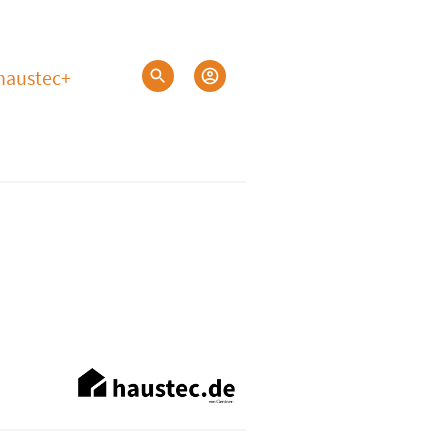
haustec+