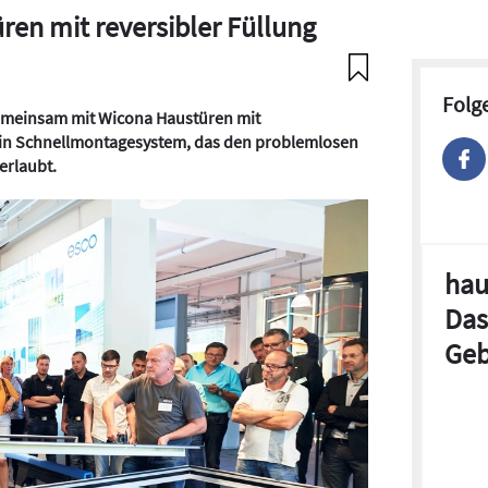
en mit reversibler Füllung
Folg
emeinsam mit Wicona Haustüren mit
 ein Schnellmontagesystem, das den problemlosen
erlaubt.
hau
Das
Geb