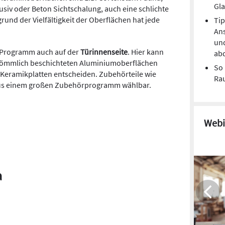
Gl
lusiv oder Beton Sichtschalung, auch eine schlichte
und der Vielfältigkeit der Oberflächen hat jede
Tip
Ans
un
o-Programm auch auf der
Türinnenseite
. Hier kann
ab
rkömmlich beschichteten Aluminiumoberflächen
So 
 Keramikplatten entscheiden. Zubehörteile wie
Ra
 aus einem großen Zubehörprogramm wählbar.
Webi
a