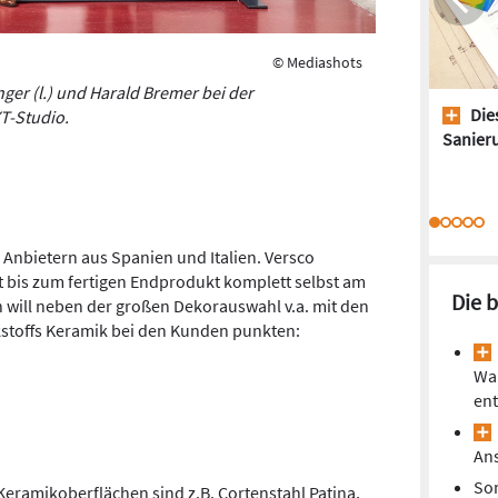
© Mediashots
ger (l.) und Harald Bremer bei der
Dies
T-Studio.
Sanieru
Anbietern aus Spanien und Italien. Versco
t bis zum fertigen Endprodukt komplett selbst am
Die 
 will neben der großen Dekorauswahl v.a. mit den
kstoffs Keramik bei den Kunden punkten:
Wa
ent
Ans
So
Keramikoberflächen sind z.B. Cortenstahl Patina,