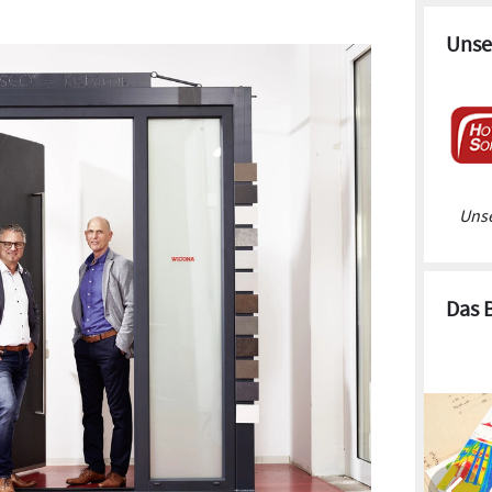
Unse
Unse
Das 