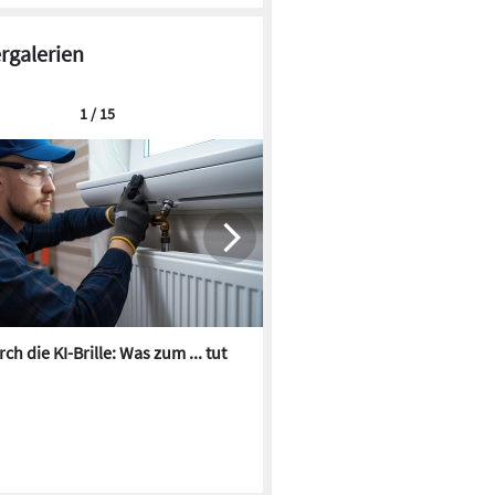
ergalerien
1 / 15
ch die KI-Brille: Was zum ... tut
Die besten KI-Bilder zum Th
Heizungswasser