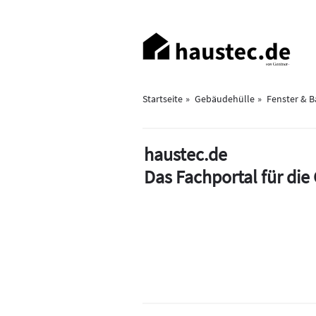
Direkt
zum
Haupt-
Inhalt
Navigation
Startseite
Gebäudehülle
Fenster & 
haustec.de
Das Fachportal für di