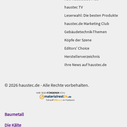
haustec TV
Leserwahl: Die besten Produkte
haustec.de Marketing Club
Gebäudetechnik-Themen
Köpfe der Szene
Editors' Choice
Herstellerverzeichnis
Ihre News auf haustec.de
© 2026 haustec.de - Alle Rechte vorbehalten.
Baumetall
Das
Gentner
Die Kälte