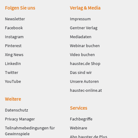
Fußbereich
Folgen Sie uns
Verlag & Media
Newsletter
Impressum
Facebook
Gentner Verlag
Instagram
Mediadaten
Pinterest
Webinar buchen
Xing News
Video buchen
LinkedIn
haustec.de Shop
Twitter
Das sind wir
YouTube
Unsere Autoren
haustec-online.at
Weitere
Services
Datenschutz
Privacy Manager
Fachbegriffe
Teilnahmebedingungen für
Webinare
Gewinnspiele
Abo haustec.de Plus