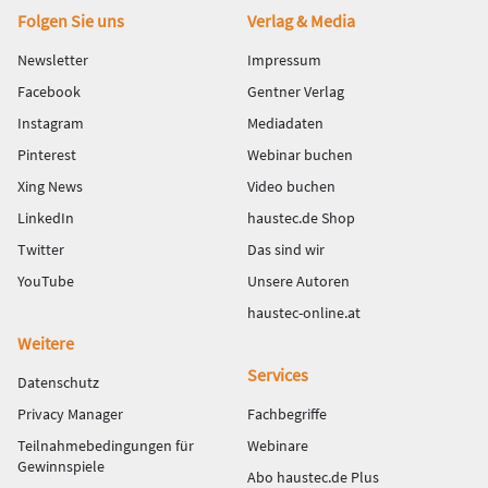
Fußbereich
Folgen Sie uns
Verlag & Media
Newsletter
Impressum
Facebook
Gentner Verlag
Instagram
Mediadaten
Pinterest
Webinar buchen
Xing News
Video buchen
LinkedIn
haustec.de Shop
Twitter
Das sind wir
YouTube
Unsere Autoren
haustec-online.at
Weitere
Services
Datenschutz
Privacy Manager
Fachbegriffe
Teilnahmebedingungen für
Webinare
Gewinnspiele
Abo haustec.de Plus