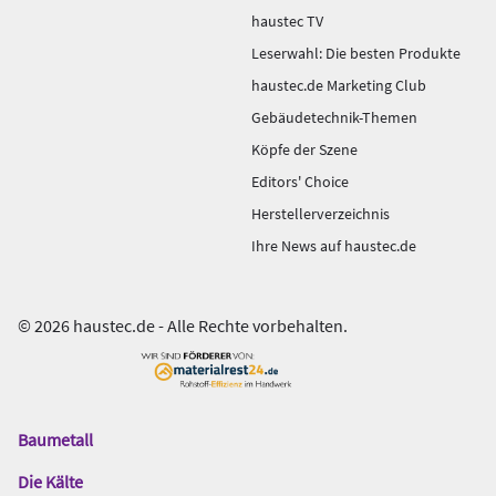
haustec TV
Leserwahl: Die besten Produkte
haustec.de Marketing Club
Gebäudetechnik-Themen
Köpfe der Szene
Editors' Choice
Herstellerverzeichnis
Ihre News auf haustec.de
© 2026 haustec.de - Alle Rechte vorbehalten.
Baumetall
Das
Gentner
Die Kälte