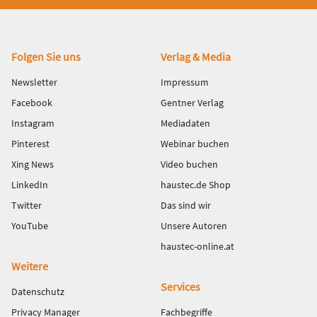
Fußbereich
Folgen Sie uns
Verlag & Media
Newsletter
Impressum
Facebook
Gentner Verlag
Instagram
Mediadaten
Pinterest
Webinar buchen
Xing News
Video buchen
LinkedIn
haustec.de Shop
Twitter
Das sind wir
YouTube
Unsere Autoren
haustec-online.at
Weitere
Services
Datenschutz
Privacy Manager
Fachbegriffe