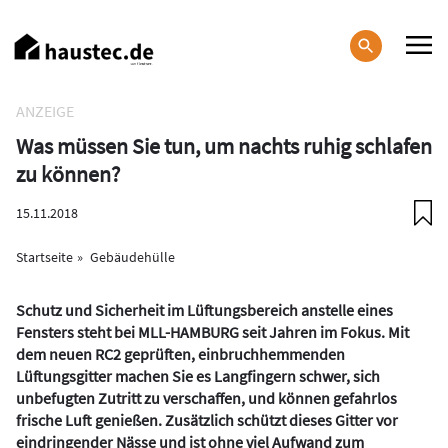
Direkt
zum
Inhalt
Haupt-
ANZEIGE
Navigation
Was müssen Sie tun, um nachts ruhig schlafen
zu können?
15.11.2018
Startseite
Gebäudehülle
Schutz und Sicherheit im Lüftungsbereich anstelle eines
Fensters steht bei MLL-HAMBURG seit Jahren im Fokus. Mit
dem neuen RC2 geprüften, einbruchhemmenden
Lüftungsgitter machen Sie es Langfingern schwer, sich
unbefugten Zutritt zu verschaffen, und können gefahrlos
frische Luft genießen. Zusätzlich schützt dieses Gitter vor
eindringender Nässe und ist ohne viel Aufwand zum