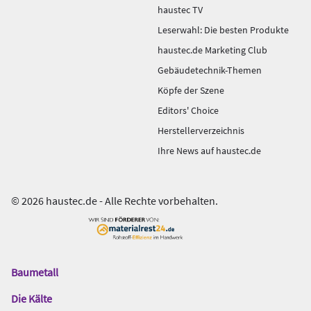
haustec TV
Leserwahl: Die besten Produkte
haustec.de Marketing Club
Gebäudetechnik-Themen
Köpfe der Szene
Editors' Choice
Herstellerverzeichnis
Ihre News auf haustec.de
© 2026 haustec.de - Alle Rechte vorbehalten.
Baumetall
Das
Gentner
Die Kälte