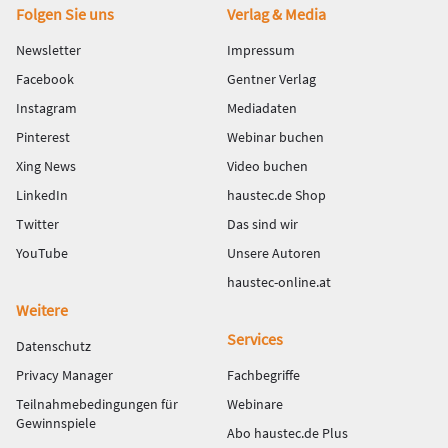
Fußbereich
Folgen Sie uns
Verlag & Media
Newsletter
Impressum
Facebook
Gentner Verlag
Instagram
Mediadaten
Pinterest
Webinar buchen
Xing News
Video buchen
LinkedIn
haustec.de Shop
Twitter
Das sind wir
YouTube
Unsere Autoren
haustec-online.at
Weitere
Services
Datenschutz
Privacy Manager
Fachbegriffe
Teilnahmebedingungen für
Webinare
Gewinnspiele
Abo haustec.de Plus