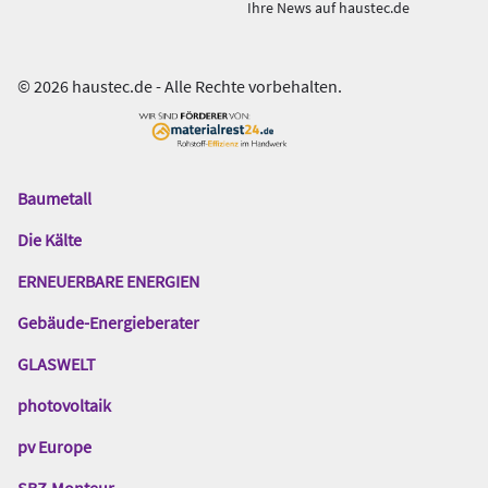
Ihre News auf haustec.de
© 2026 haustec.de - Alle Rechte vorbehalten.
Baumetall
Das
Gentner
Die Kälte
Netzwerk
ERNEUERBARE ENERGIEN
Gebäude-Energieberater
GLASWELT
photovoltaik
pv Europe