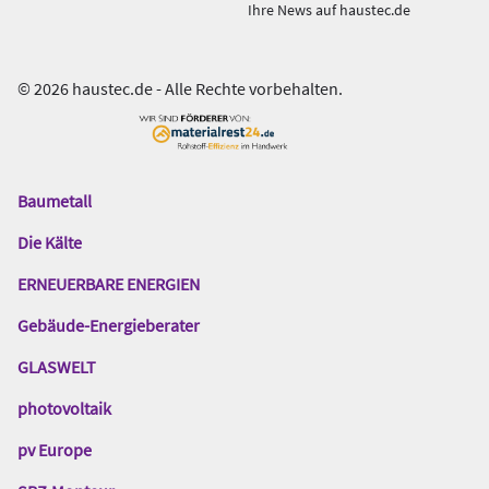
Ihre News auf haustec.de
© 2026 haustec.de - Alle Rechte vorbehalten.
Baumetall
Das
Gentner
Die Kälte
Netzwerk
ERNEUERBARE ENERGIEN
Gebäude-Energieberater
GLASWELT
photovoltaik
pv Europe