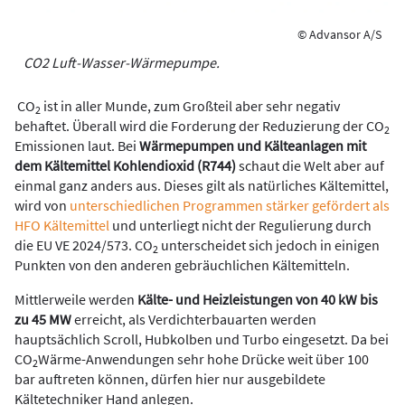
© Advansor A/S
CO2 Luft-Wasser-Wärmepumpe.
CO
ist in aller Munde, zum Großteil aber sehr negativ
2
behaftet. Überall wird die Forderung der Reduzierung der CO
2
Emissionen laut. Bei
Wärmepumpen und Kälteanlagen mit
dem Kältemittel Kohlendioxid (R744)
schaut die Welt aber auf
einmal ganz anders aus. Dieses gilt als natürliches Kältemittel,
wird von
unterschiedlichen Programmen stärker gefördert als
HFO Kältemittel
und unterliegt nicht der Regulierung durch
die EU VE 2024/573. CO
unterscheidet sich jedoch in einigen
2
Punkten von den anderen gebräuchlichen Kältemitteln.
Mittlerweile werden
Kälte- und Heizleistungen von 40 kW bis
zu 45 MW
erreicht, als Verdichterbauarten werden
hauptsächlich Scroll, Hubkolben und Turbo eingesetzt. Da bei
CO
Wärme-Anwendungen sehr hohe Drücke weit über 100
2
bar auftreten können, dürfen hier nur ausgebildete
Kältetechniker Hand anlegen.