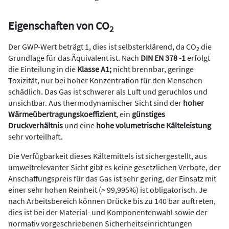
Eigenschaften von CO
2
Der GWP-Wert beträgt 1, dies ist selbsterklärend, da CO
die
2
Grundlage für das Äquivalent ist. Nach
DIN EN 378 -1
erfolgt
die Einteilung in die
Klasse A1;
nicht brennbar, geringe
Toxizität, nur bei hoher Konzentration für den Menschen
schädlich. Das Gas ist schwerer als Luft und geruchlos und
unsichtbar. Aus thermodynamischer Sicht sind der
hoher
Wärmeübertragungskoeffizient
, ein
günstiges
Druckverhältnis
und eine
hohe volumetrische Kälteleistung
sehr vorteilhaft.
Die Verfügbarkeit dieses Kältemittels ist sichergestellt, aus
umweltrelevanter Sicht gibt es keine gesetzlichen Verbote, der
Anschaffungspreis für das Gas ist sehr gering, der Einsatz mit
einer sehr hohen Reinheit (> 99,995%) ist obligatorisch. Je
nach Arbeitsbereich können Drücke bis zu 140 bar auftreten,
dies ist bei der Material- und Komponentenwahl sowie der
normativ vorgeschriebenen Sicherheitseinrichtungen