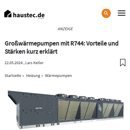
Direkt
zum
Inhalt
Haupt-
ANZEIGE
Navigation
Großwärmepumpen mit R744: Vorteile und
Stärken kurz erklärt
22.05.2024 ,
Lars Keller
Startseite
Heizung
Wärmepumpen