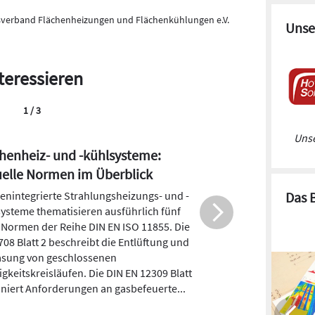
verband Flächenheizungen und Flächenkühlungen e.V.
Unse
teressieren
2 / 3
Unse
rthermie und Flächenheizung:
Sonnenenergie in der Fläche
zen
Das 
U-Richtlinie über die
tenergieeffizienz von ­Gebäuden fordert
en Neubau ab 2021 das
igstenergiegebäude. Zukunftsfähige
udekonzepte müssen sich diesen
derungen anpassen. Und das gilt nicht
ür den Neubau.