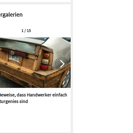
ergalerien
1 / 15
Beweise, dass Handwerker einfach
Im Farbrausch: Bäder der 70e
turgenies sind