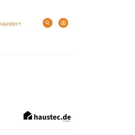
haustec+