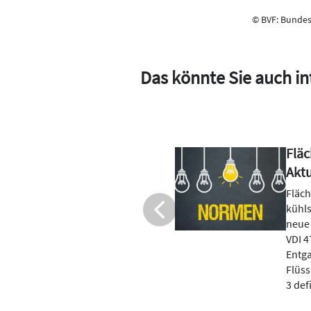
© BVF: Bundes
Das könnte Sie auch in
ühlsysteme:
Sola
Überblick
Die 
nut
lungsheizungs- und -
n ausführlich fünf
Die E
N EN ISO 11855. Die
Gesam
bt die Entlüftung und
für d
enen
Niedr
ie DIN EN 12309 Blatt
Gebä
 an gasbefeuerte...
Verän
nur f