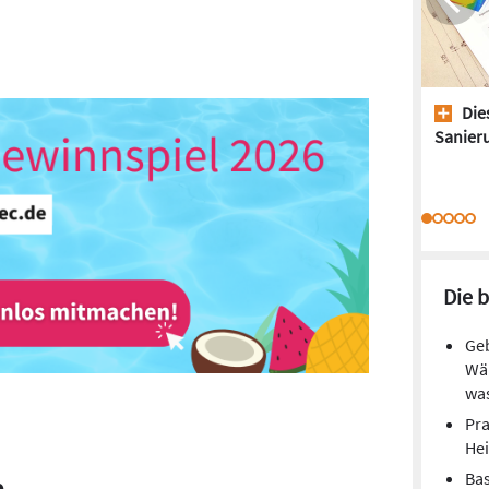
Dies
Sanieru
Die 
Geb
Wä
wa
Pra
He
Ba
a