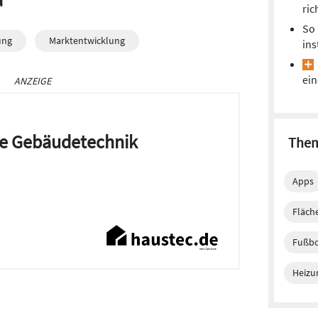
ric
So 
ung
Marktentwicklung
ins
ei
ANZEIGE
die Gebäudetechnik
Them
Apps
Fläch
Fußb
Heizu