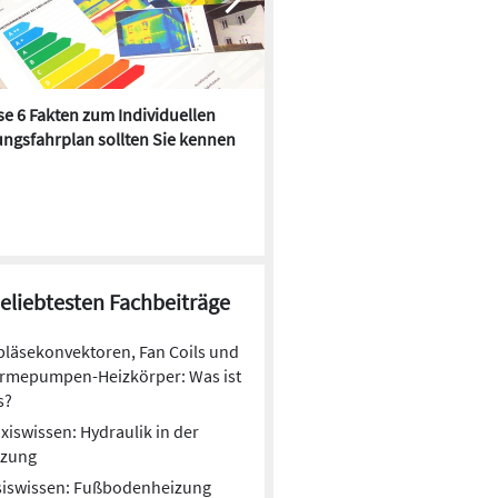
e 6 Fakten zum Individuellen
Kühlen mit Heizkörper:
ngsfahrplan sollten Sie kennen
Wärmepumpe macht es mögl
beliebtesten Fachbeiträge
läsekonvektoren, Fan Coils und
rmepumpen-Heizkörper: Was ist
s?
xiswissen: Hydraulik in der
izung
siswissen: Fußbodenheizung