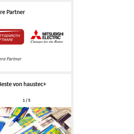
re Partner
re Partner
Flächenheizungen in der
Modernisierung: Neue Heizung auf
altem Boden
Beste von haustec+
Fußboden-, Decken- und Wandheizungen
bieten sich nicht nur im Neubau an. Drei
1 / 5
Beispiele, wie eine energetische
Gebäudesanierung mit Flächenheizung
bedarfsgerecht, kostengünstig und schnell
funktioniert.