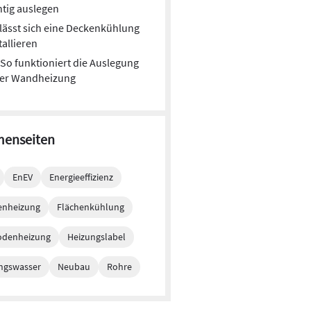
htig auslegen
lässt sich eine Deckenkühlung
tallieren
So funktioniert die Auslegung
ner Wandheizung
enseiten
EnEV
Energieeffizienz
enheizung
Flächenkühlung
odenheizung
Heizungslabel
ngswasser
Neubau
Rohre