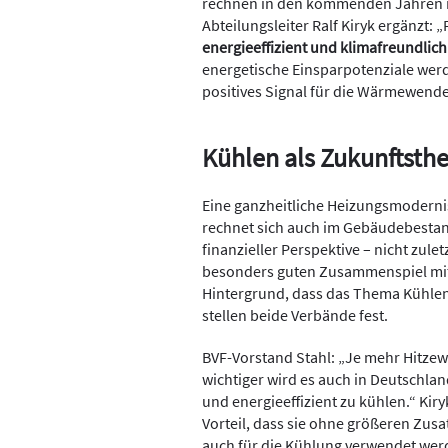
rechnen in den kommenden Jahren m
Abteilungsleiter Ralf Kiryk ergänzt
energieeffizient und klimafreundlich
energetische Einsparpotenziale werd
positives Signal für die Wärmewend
Kühlen als Zukunftst
Eine ganzheitliche Heizungsmoderni
rechnet sich auch im Gebäudebestan
finanzieller Perspektive – nicht zule
besonders guten Zusammenspiel m
Hintergrund, dass das Thema Kühlen 
stellen beide Verbände fest.
BVF-Vorstand Stahl: „Je mehr Hitze
wichtiger wird es auch in Deutschl
und energieeffizient zu kühlen.“ Ki
Vorteil, dass sie ohne größeren Zu
auch für die Kühlung verwendet we