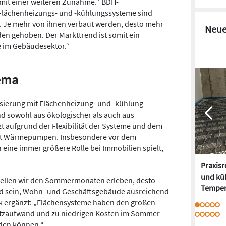
it einer weiteren Zunahme.“ BDH-
: „Flächenheizungs- und -kühlungssysteme sind
. Je mehr von ihnen verbaut werden, desto mehr
Neue
en gehoben. Der Markttrend ist somit ein
e im Gebäudesektor.“
hema
sierung mit Flächenheizung- und -kühlung
d sowohl aus ökologischer als auch aus
tzt aufgrund der Flexibilität der Systeme und dem
it Wärmepumpen. Insbesondere vor dem
eine immer größere Rolle bei Immobilien spielt,
Praxis
und kü
wellen wir den Sommermonaten erleben, desto
Temper
and sein, Wohn- und Geschäftsgebäude ausreichend
ryk ergänzt: „Flächensysteme haben den großen
satzaufwand und zu niedrigen Kosten im Sommer
rden können.“