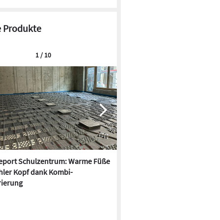
 Produkte
1 / 10
report Schulzentrum: Warme Füße
Deckenstrahlheizung und
hler Kopf dank Kombi-
Wärmepumpe kombinieren: Da
ierung
Vorteile