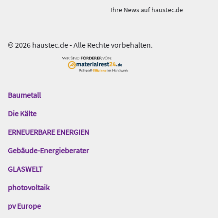
Ihre News auf haustec.de
© 2026 haustec.de - Alle Rechte vorbehalten.
Baumetall
Das
Gentner
Die Kälte
Netzwerk
ERNEUERBARE ENERGIEN
Gebäude-Energieberater
GLASWELT
photovoltaik
pv Europe