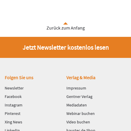
Zurück zum Anfang
Jetzt Newsletter kostenlos lesen
Fußbereich
Folgen Sie uns
Verlag & Media
Newsletter
Impressum
Facebook
Gentner Verlag
Instagram
Mediadaten
Pinterest
Webinar buchen
Xing News
Video buchen
LinkedIn
haustec.de Shop