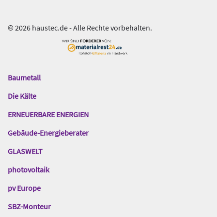
© 2026 haustec.de - Alle Rechte vorbehalten.
Baumetall
Das
Gentner
Die Kälte
Netzwerk
ERNEUERBARE ENERGIEN
Gebäude-Energieberater
GLASWELT
photovoltaik
pv Europe
SBZ-Monteur