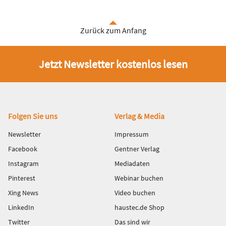
Zurück zum Anfang
Jetzt Newsletter kostenlos lesen
Fußbereich
Folgen Sie uns
Verlag & Media
Newsletter
Impressum
Facebook
Gentner Verlag
Instagram
Mediadaten
Pinterest
Webinar buchen
Xing News
Video buchen
LinkedIn
haustec.de Shop
Twitter
Das sind wir