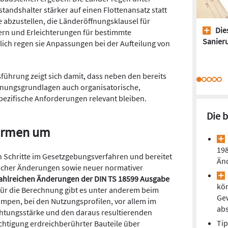
ndshalter stärker auf einen Flottenansatz statt
e abzustellen, die Länderöffnungsklausel für
Dies
tern und Erleichterungen für bestimmte
Sanieru
lich regen sie Anpassungen bei der Aufteilung von
ührung zeigt sich damit, dass neben den bereits
nungsgrundlagen auch organisatorische,
ezifische Anforderungen relevant bleiben.
Die 
ormen um
198
en Schritte im Gesetzgebungsverfahren und bereitet
Än
licher Änderungen sowie neuer normativer
 zahlreichen Änderungen der DIN TS 18599 Ausgabe
kön
ür die Berechnung gibt es unter anderem beim
Ge
pen, bei den Nutzungsprofilen, vor allem im
ab
uchtungsstärke und den daraus resultierenden
Tip
chtigung erdreichberührter Bauteile über