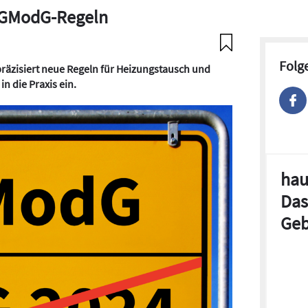
t GModG-Regeln
Folg
äzisiert neue Regeln für Heizungstausch und
in die Praxis ein.
hau
Das
Geb