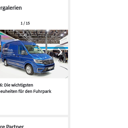
ergalerien
1 / 15
6: Die wichtigsten
Pfusch am Bau - die 10 schrä
euheiten für den Fuhrpark
Fundstücke
re Partner