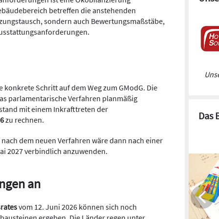
ebäudebereich betreffen die anstehenden
izungstausch, sondern auch Bewertungsmaßstäbe,
usstattungsanforderungen.
Unse
te konkrete Schritt auf dem Weg zum GModG. Die
ls das parlamentarische Verfahren planmäßig
sstand mit einem Inkrafttreten der
Das 
26
zu rechnen.
nach dem neuen Verfahren wäre dann nach einer
ai 2027 verbindlich anzuwenden.
ungen an
rates
vom 12. Juni 2026 können sich noch
bausteinen ergeben. Die Länder regen unter