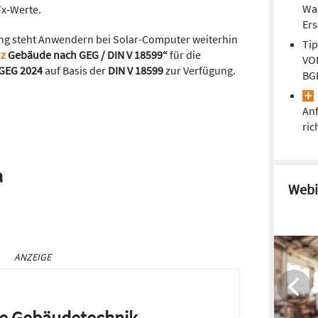
Wa
Fx-Werte.
Er
ung steht Anwendern bei Solar-Computer weiterhin
Tip
nz
Gebäude nach GEG / DIN V 18599“
für die
VOB
 GEG 2024
auf Basis der
DIN V 18599
zur Verfügung.
BG
Anf
ric
a
Webi
ANZEIGE
die Gebäudetechnik