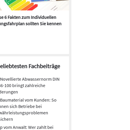
e 6 Fakten zum Individuellen
Kühlen mit Heizkörper:
ngsfahrplan sollten Sie kennen
Wärmepumpe macht es mögl
beliebtesten Fachbeiträge
Novellierte Abwassernorm DIN
6-100 bringt zahlreiche
derungen
Baumaterial vom Kunden: So
nen sich Betriebe bei
währleistungsproblemen
sichern
p vom Anwalt: Wer zahlt bei