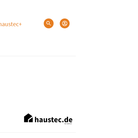
haustec+