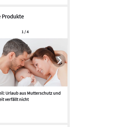
 Produkte
1 / 4
il: Urlaub aus Mutterschutz und
SitaFibel: Flachdachentwäss
it verfällt nicht
bis Z