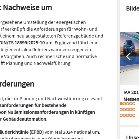
lt Nachweise um
Bild
 vorgesehene Umstellung der energetischen
rf verknüpft die Anforderungen für Wohn- und
it einem neu ausgestalteten Referenzgebäude und
DIN/TS 18599:2025-10
um. Ergänzend führt er in
logieneutralen Referenzwärmeerzeuger ein.
che Vorgaben. Auch rechnerische und normative
ifft Planung und Nachweisführung.
orderungen
IAA 201
uf, die für Planung und Nachweisführung relevant
Messen
sanforderungen für bestehende
von Nullemissionsanforderungen in künftigen
zur Gebäudeautomation
.
uderichtlinie (EPBD)
vom Mai 2024 national um.
Unse
anforderungen ist eine Ökobilanzierung