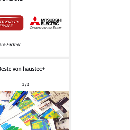
re Partner
Beste von haustec+
1 / 5