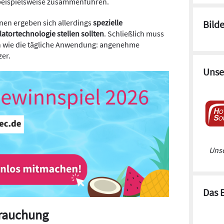
h beispielsweise zusammenführen.
nen ergeben sich allerdings
spezielle
Bild
latortechnologie stellen sollten
. Schließlich muss
in wie die tägliche Anwendung: angenehme
zer.
Unse
Unse
Das 
trauchung