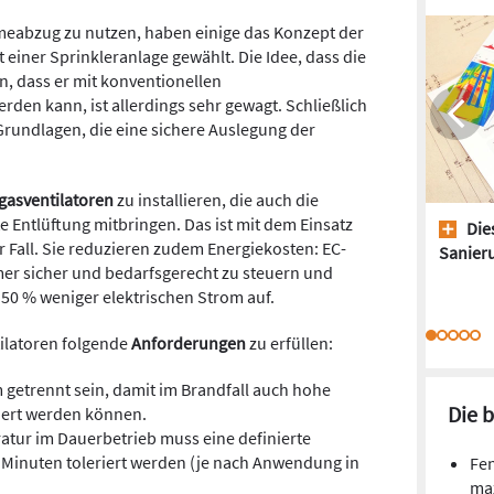
meabzug zu nutzen, haben einige das Konzept der
 einer Sprinkleranlage gewählt. Die Idee, dass die
n, dass er mit konventionellen
rden kann, ist allerdings sehr gewagt. Schließlich
Grundlagen, die eine sichere Auslegung der
gasventilatoren
zu installieren, die auch die
e Entlüftung mitbringen. Das ist mit dem Einsatz
Dies
 Fall. Sie reduzieren zudem Energiekosten: EC-
Sanieru
r sicher und bedarfsgerecht zu steuern und
50 % weniger elektrischen Strom auf.
ilatoren folgende
Anforderungen
zu erfüllen:
getrennt sein, damit im Brandfall auch hohe
Die 
ert werden können.
tur im Dauerbetrieb muss eine definierte
Minuten toleriert werden (je nach Anwendung in
Fen
ma