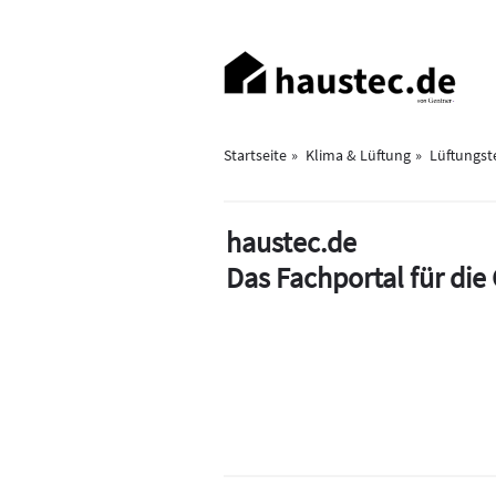
Direkt
zum
Haupt-
Inhalt
Navigation
Startseite
Klima & Lüftung
Lüftungst
haustec.de
Das Fachportal für di