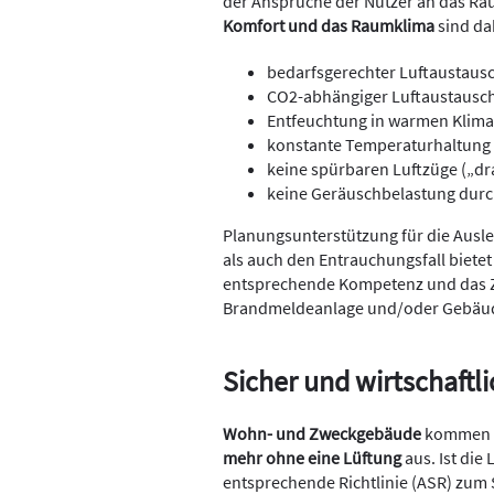
der Ansprüche der Nutzer an das Ra
Komfort und das Raumklima
sind da
bedarfsgerechter Luftaustausc
CO2-abhängiger Luftaustausc
Entfeuchtung in warmen Klim
konstante Temperaturhaltung
keine spürbaren Luftzüge („dra
keine Geräuschbelastung durch
Planungsunterstützung für die Ausle
als auch den Entrauchungsfall bietet
entsprechende Kompetenz und das Z
Brandmeldeanlage und/oder Gebäude
Sicher und wirtschaftl
Wohn- und Zweckgebäude
kommen n
mehr ohne eine Lüftung
aus. Ist die 
entsprechende Richtlinie (ASR) zum 