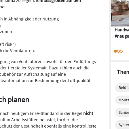
umklima zu regeln.
Einflussgrößen auf den
bei:
h in Abhängigkeit der Nutzung
h
Handwe
azonen
#neuge
ft risk“)
 die Ventilatoren.
gung von Ventilatoren sowohl für den Entlüftungs-
 der Hersteller Systemair. Dazu zählen auch die
Them
ubehör zur Aufschaltung auf eine
automation zur Bestimmung der Luftqualität.
Belüf
ich planen
Monta
Sanie
ach heutigem EnEV-Standard in der Regel
nicht
Luft in Arbeitsstätten belastet, fordert die
Syste
Schutz der Gesundheit ebenfalls eine kontrollierte