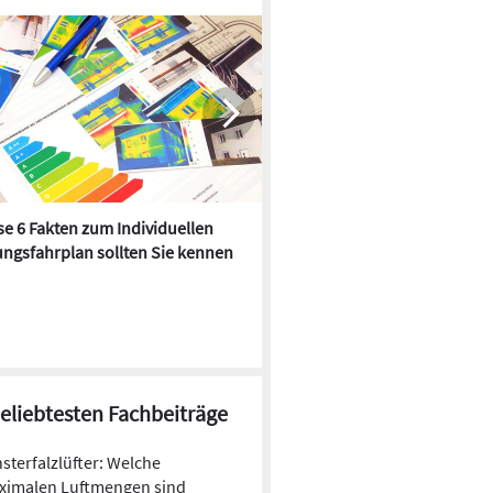
e 6 Fakten zum Individuellen
Kühlen mit Heizkörper:
ngsfahrplan sollten Sie kennen
Wärmepumpe macht es mögl
beliebtesten Fachbeiträge
sterfalzlüfter: Welche
ximalen Luftmengen sind