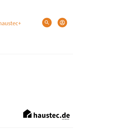
haustec+