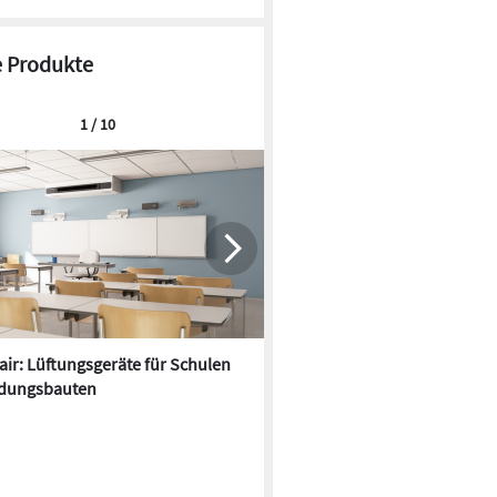
 Produkte
1 / 10
ir: Lüftungsgeräte für Schulen
Fassadenintegrierte Lüftung:
ldungsbauten
Mehrraumlösungen ohne ab
Decken