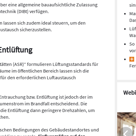
ber eine allgemeine bauaufsichtliche Zulassung
sin
utechnik (DIBt) verfügen.
Mar
Das
n lassen sich zudem ideal steuern, um den
Lüf
ustausch sicherzustellen.
Wan
So 
Entlüftung
vor
stätten (ASR)“ formulieren Lüftungsstandards für
Fen
ume im öffentlichen Bereich lassen sich die
für den erforderlichen Luftaustausch
Webi
Entrauchung bzw. Entlüftung ist jedoch der im
umenstrom im Brandfall entscheidend. Die
 die Entlüftung dann geringere Drehzahlen, um
chen.
atischen Bedingungen des Gebäudestandortes und