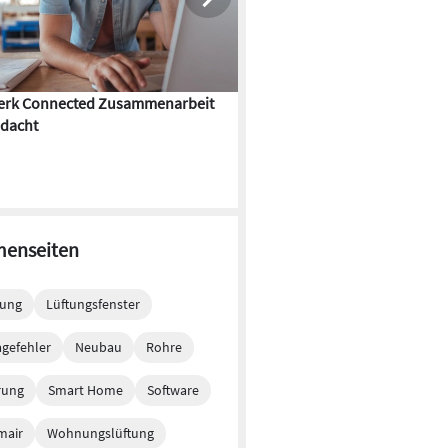
rk Connected Zusammenarbeit
Flächenkühlung – die Kunst d
dacht
Gebäudeklimatisierung
enseiten
tung
Lüftungsfenster
gefehler
Neubau
Rohre
rung
Smart Home
Software
mair
Wohnungslüftung