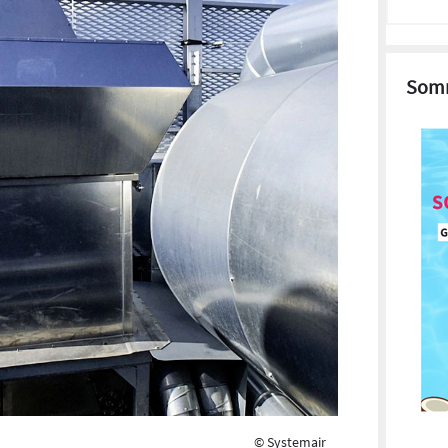
Somm
© Systemair