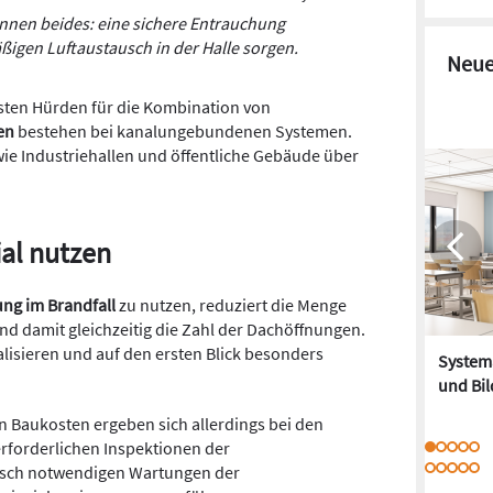
nnen beides: eine sichere Entrauchung
ßigen Luftaustausch in der Halle sorgen.
Neue
gsten Hürden für die Kombination von
en
bestehen bei kanalungebundenen Systemen.
wie Industriehallen und öffentliche Gebäude über
al nutzen
ung im Brandfall
zu nutzen, reduziert die Menge
und damit gleichzeitig die Zahl der Dachöffnungen.
ealisieren und auf den ersten Blick besonders
Systema
und Bi
en Baukosten ergeben sich allerdings bei den
 erforderlichen Inspektionen der
nisch notwendigen Wartungen der