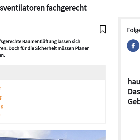
sventilatoren fachgerecht
Folg
sgerechte Raumentlüftung lassen sich
ren. Doch für die Sicherheit müssen Planer
en.
hau
n
Das
g
Geb
ng
n