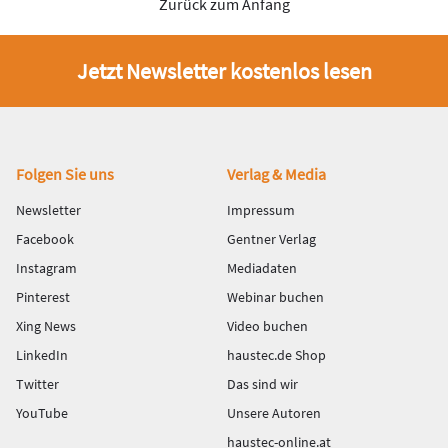
Zurück zum Anfang
Jetzt Newsletter kostenlos lesen
Fußbereich
Folgen Sie uns
Verlag & Media
Newsletter
Impressum
Facebook
Gentner Verlag
Instagram
Mediadaten
Pinterest
Webinar buchen
Xing News
Video buchen
LinkedIn
haustec.de Shop
Twitter
Das sind wir
YouTube
Unsere Autoren
haustec-online.at