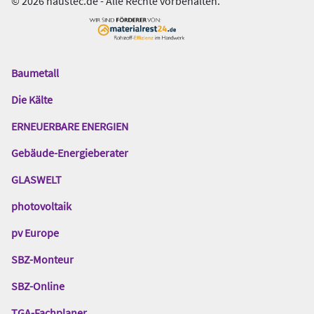
© 2026 haustec.de - Alle Rechte vorbehalten.
Baumetall
Das
Gentner
Die Kälte
Netzwerk
ERNEUERBARE ENERGIEN
Gebäude-Energieberater
GLASWELT
photovoltaik
pv Europe
SBZ-Monteur
SBZ-Online
TGA-Fachplaner