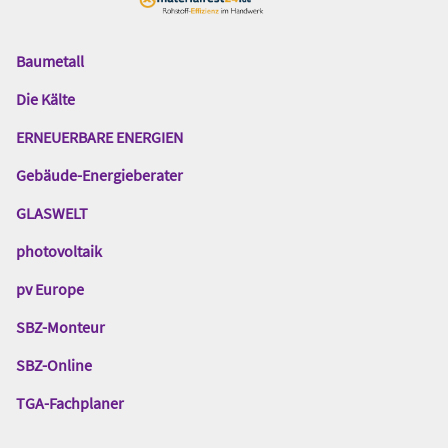
Baumetall
Das
Gentner
Die Kälte
Netzwerk
ERNEUERBARE ENERGIEN
Gebäude-Energieberater
GLASWELT
photovoltaik
pv Europe
SBZ-Monteur
SBZ-Online
TGA-Fachplaner