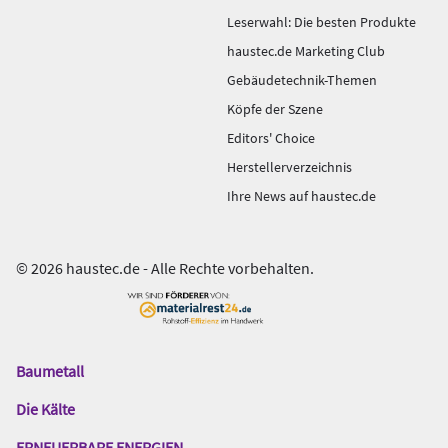
Leserwahl: Die besten Produkte
haustec.de Marketing Club
Gebäudetechnik-Themen
Köpfe der Szene
Editors' Choice
Herstellerverzeichnis
Ihre News auf haustec.de
© 2026 haustec.de - Alle Rechte vorbehalten.
Baumetall
Das
Gentner
Die Kälte
Netzwerk
ERNEUERBARE ENERGIEN