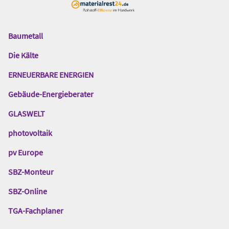
Baumetall
Das
Gentner
Die Kälte
Netzwerk
ERNEUERBARE ENERGIEN
Gebäude-Energieberater
GLASWELT
photovoltaik
pv Europe
SBZ-Monteur
SBZ-Online
TGA-Fachplaner