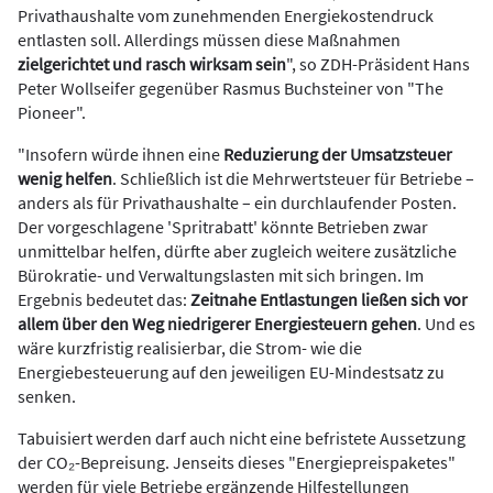
Privathaushalte vom zunehmenden Energiekostendruck
entlasten soll. Allerdings müssen diese Maßnahmen
zielgerichtet und rasch wirksam sein
", so ZDH-Präsident Hans
Peter Wollseifer gegenüber Rasmus Buchsteiner von "The
Pioneer".
"Insofern würde ihnen eine
Reduzierung der Umsatzsteuer
wenig helfen
. Schließlich ist die Mehrwertsteuer für Betriebe –
anders als für Privathaushalte – ein durchlaufender Posten.
Der vorgeschlagene 'Spritrabatt' könnte Betrieben zwar
unmittelbar helfen, dürfte aber zugleich weitere zusätzliche
Bürokratie- und Verwaltungslasten mit sich bringen. Im
Ergebnis bedeutet das:
Zeitnahe Entlastungen ließen sich vor
allem über den Weg niedrigerer Energiesteuern gehen
. Und es
wäre kurzfristig realisierbar, die Strom- wie die
Energiebesteuerung auf den jeweiligen EU-Mindestsatz zu
senken.
Tabuisiert werden darf auch nicht eine befristete Aussetzung
der CO₂-Bepreisung. Jenseits dieses "Energiepreispaketes"
werden für viele Betriebe ergänzende Hilfestellungen