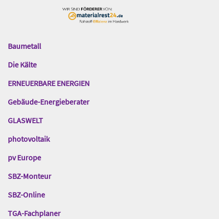
Baumetall
Das
Gentner
Die Kälte
Netzwerk
ERNEUERBARE ENERGIEN
Gebäude-Energieberater
GLASWELT
photovoltaik
pv Europe
SBZ-Monteur
SBZ-Online
TGA-Fachplaner