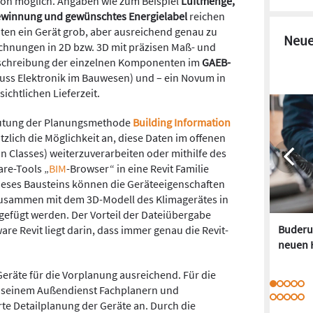
tion möglich. Angaben wie zum Beispiel
Luftmenge,
winnung und gewünschtes Energielabel
reichen
ten ein Gerät grob, aber ausreichend genau zu
Neue
ichnungen in 2D bzw. 3D mit präzisen Maß- und
schreibung der einzelnen Komponenten im
GAEB-
ss Elektronik im Bauwesen) und – ein Novum in
ichtlichen Lieferzeit.
eutung der Planungsmethode
Building Information
ätzlich die Möglichkeit an, diese Daten im offenen
n Classes) weiterzuverarbeiten oder mithilfe des
re-Tools „
BIM
-Browser“ in eine Revit Familie
ieses Bausteins können die Geräteeigenschaften
zusammen mit dem 3D-Modell des Klimagerätes in
fügt werden. Der Vorteil der Dateiübergabe
Buderus
are Revit liegt darin, dass immer genau die Revit-
neuen 
Geräte für die Vorplanung ausreichend. Für die
t seinem Außendienst Fachplanern und
e Detailplanung der Geräte an. Durch die