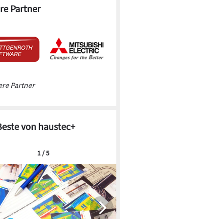
re Partner
re Partner
Beste von haustec+
1 / 5