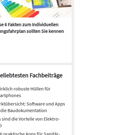
e 6 Fakten zum Individuellen
Kühlen mit Heizkörper:
ngsfahrplan sollten Sie kennen
Wärmepumpe macht es mögl
beliebtesten Fachbeiträge
irklich robuste Hüllen für
artphones
ktübersicht: Software und Apps
r die Baudokumentation
 sind die Vorteile von Elektro-
D
6 praktische Apps für Sanitär-