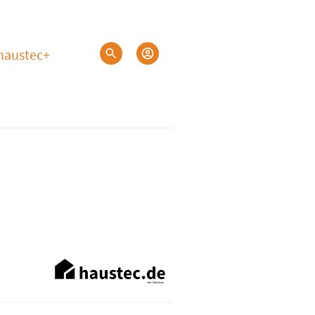
haustec+