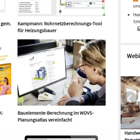
und
Har
Sma
 gem.
Kampmann: Rohrnetzberechnungs-Tool
für Heizungsbauer
Webi
K-
Bauelemente-Berechnung im WDVS-
Planungsatlas vereinfacht
Handwe
#neuge