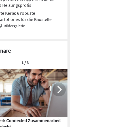
 Heizungsprofis
te Kerle: 6 robuste
rtphones für die Baustelle
Bildergalerie
nare
1 / 3
rk Connected Zusammenarbeit
Flächenkühlung – die Kunst d
dacht
Gebäudeklimatisierung