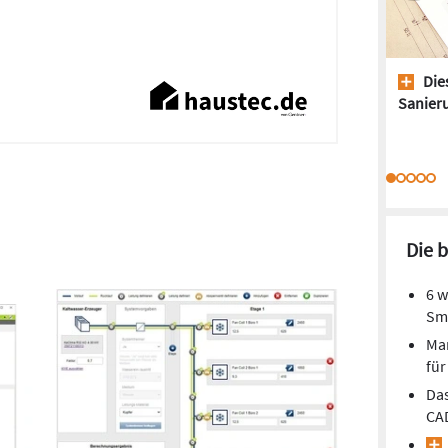
Dies
Sanieru
Die 
6 w
Sm
Mar
fü
Das
CA