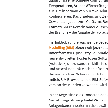
dadurch ist eine schnelle Konfigura
Temperaturen, Art der Wärmerückge
aus, um innerhalb von nur zwei Minu
konfigurieren. Das Ergebnis sind Ze
Gewichtsangaben zum Gerät, mit Be
Format
(GAEB: Gemeinsamer Ausschu
der Branche – die Angabe der vorauss
Im Hinblick auf die wachsende Bed
Modelling (BIM)
bietet Wolf jetzt zus
Datenformat IFC
(Industry Foundatio
neu entwickelten kostenlosen Softwa
(Autodesk) umzuwandeln. Mithilfe d
und Anschlusspunkte sehr einfach 
das vorhandene Gebäudemodell einge
mittels BIM Browser an die BIM-Softw
Version des Kunden verwendet wird.
In der Regel sind die Grobdaten der 
Ausführungsplanung bietet Wolf mi
Anlagenbauern weiterhin die bewährt