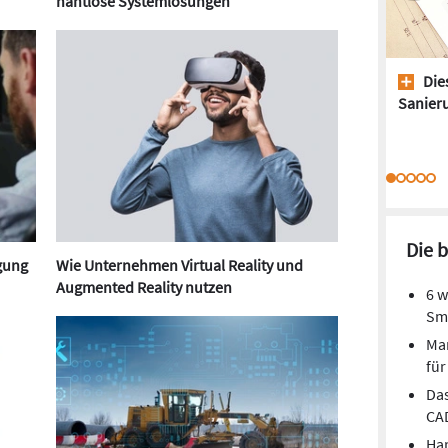
nahtlose Systemlösungen
Dies
Sanieru
Die 
egung
Wie Unternehmen Virtual Reality und
Augmented Reality nutzen
6 w
Sm
Mar
fü
Das
CA
Har