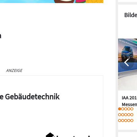
Bild
a
ANZEIGE
die Gebäudetechnik
IAA 201
Messen