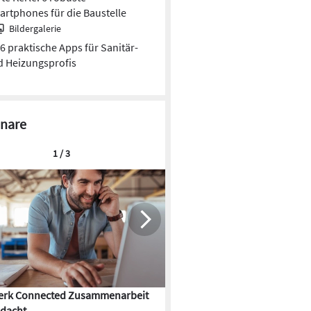
rtphones für die Baustelle
Bildergalerie
6 praktische Apps für Sanitär-
 Heizungsprofis
nare
1 / 3
rk Connected Zusammenarbeit
Flächenkühlung – die Kunst d
dacht
Gebäudeklimatisierung