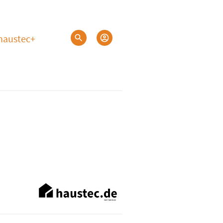
haustec+