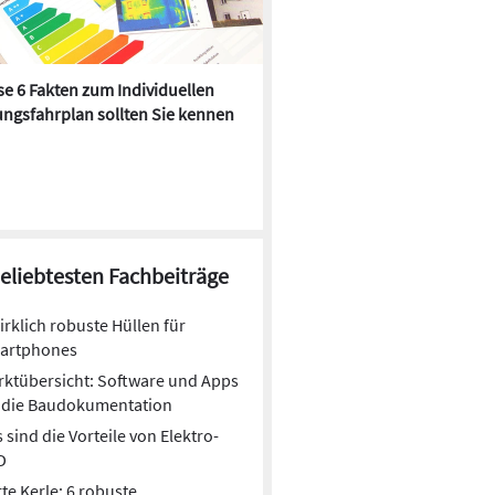
e 6 Fakten zum Individuellen
Kühlen mit Heizkörper:
ngsfahrplan sollten Sie kennen
Wärmepumpe macht es mögl
beliebtesten Fachbeiträge
irklich robuste Hüllen für
artphones
ktübersicht: Software und Apps
r die Baudokumentation
 sind die Vorteile von Elektro-
D
te Kerle: 6 robuste