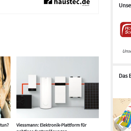
Unse
Unse
Das 
 tun?
Viessmann: Elektronik-Plattform für