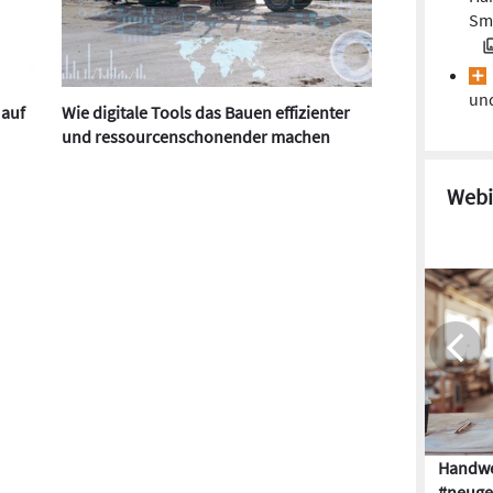
Sma
und
 auf
Wie digitale Tools das Bauen effizienter
und ressourcenschonender machen
Webi
Handwe
#neuge