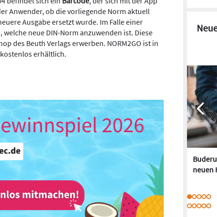
4 befindet sich ein
Barcode
, der sich mit der App
 der Anwender, ob die vorliegende Norm aktuell
 neuere Ausgabe ersetzt wurde. Im Falle einer
Neue
an, welche neue DIN-Norm anzuwenden ist. Diese
-Shop des Beuth Verlags erwerben. NORM2GO ist in
kostenlos erhältlich.
Buderus
neuen 