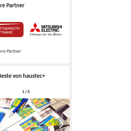
re Partner
re Partner
Beste von haustec+
1 / 5