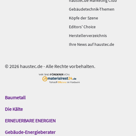
haustec.de Marketing Club
Gebäudetechnik-Themen
Köpfe der Szene
Editors' Choice
Herstellerverzeichnis
Ihre News auf haustec.de
© 2026 haustec.de - Alle Rechte vorbehalten.
Baumetall
Das
Gentner
Die Kälte
Netzwerk
ERNEUERBARE ENERGIEN
Gebäude-Energieberater