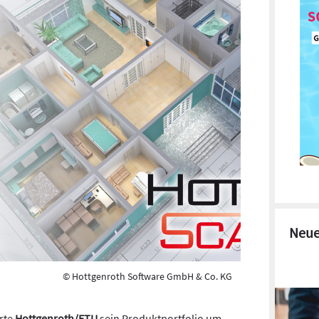
Neue
© Hottgenroth Software GmbH & Co. KG
rte
Hottgenroth/ETU
sein Produktportfolio um