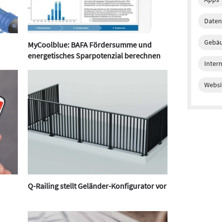
Daten
Gebäu
MyCoolblue: BAFA Fördersumme und
energetisches Sparpotenzial berechnen
Inter
Websi
Q-Railing stellt Geländer-Konfigurator vor