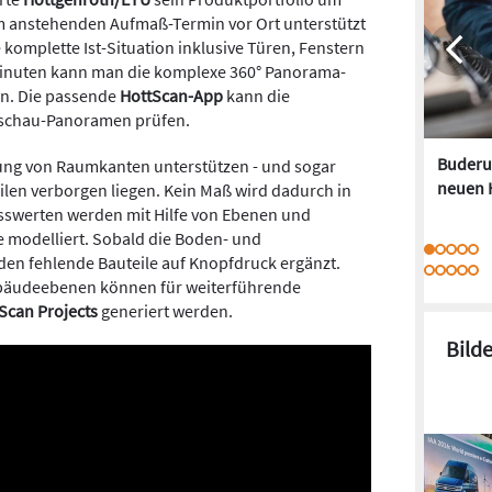
m anstehenden Aufmaß-Termin vor Ort unterstützt
komplette Ist-Situation inklusive Türen, Fenstern
Minuten kann man die komplexe 360° Panorama-
n. Die passende
HottScan-App
kann die
schau-Panoramen prüfen.
Buderus
ung von Raumkanten unterstützen - und sogar
neuen 
eilen verborgen liegen. Kein Maß wird dadurch in
sswerten werden mit Hilfe von Ebenen und
 modelliert. Sobald die Boden- und
den fehlende Bauteile auf Knopfdruck ergänzt.
bäudeebenen können für weiterführende
Scan Projects
generiert werden.
Bild