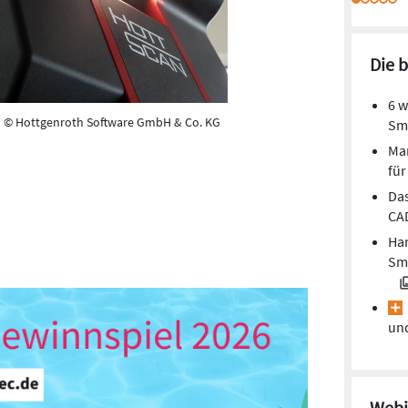
Die 
6 w
© Hottgenroth Software GmbH & Co. KG
Sm
Mar
fü
Das
CA
Har
Sma
und
Webi