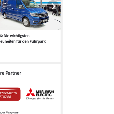
6: Die wichtigsten
Pfusch am Bau - die 10 schrä
euheiten für den Fuhrpark
Fundstücke
re Partner
re Partner