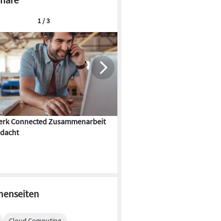
1 / 3
rk Connected Zusammenarbeit
Flächenkühlung – die Kunst d
dacht
Gebäudeklimatisierung
enseiten
Cloud Computing