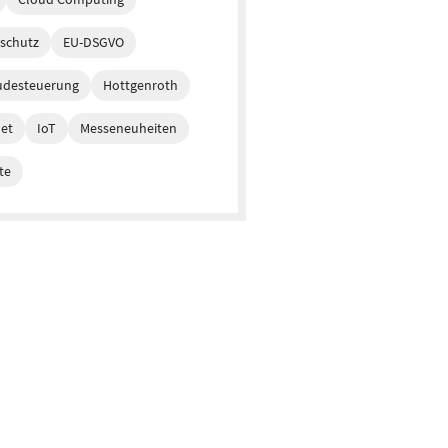
schutz
EU-DSGVO
desteuerung
Hottgenroth
net
IoT
Messeneuheiten
te