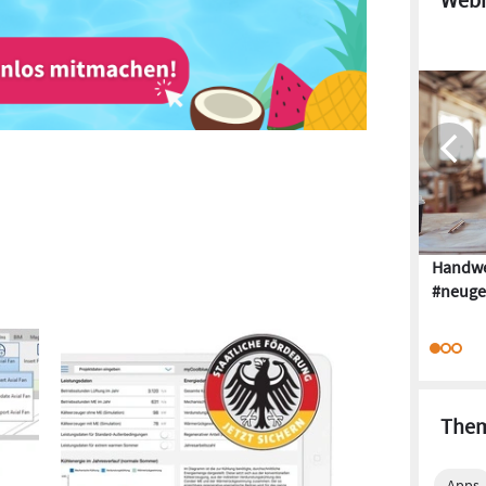
Handwe
#neuge
Them
Apps