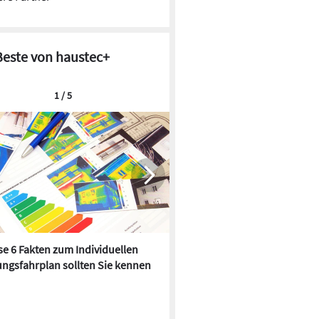
Beste von haustec+
1 / 5
© Hottgenroth Software GmbH & Co. KG
e 6 Fakten zum Individuellen
Kühlen mit Heizkörper:
ngsfahrplan sollten Sie kennen
Wärmepumpe macht es mögl