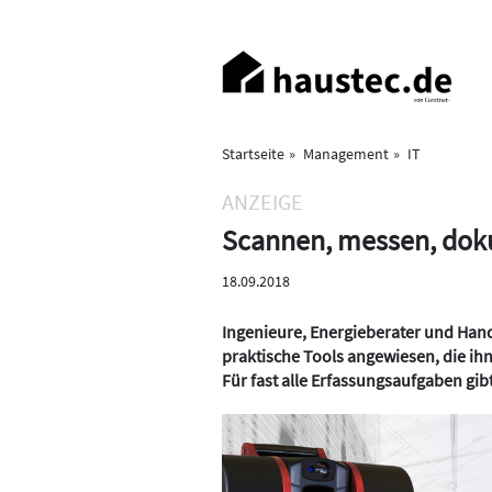
Direkt
zum
Haupt-
Inhalt
Navigation
Startseite
Management
IT
ANZEIGE
Scannen, messen, dok
18.09.2018
Ingenieure, Energieberater und Hand
praktische Tools angewiesen, die ih
Für fast alle Erfassungsaufgaben gib