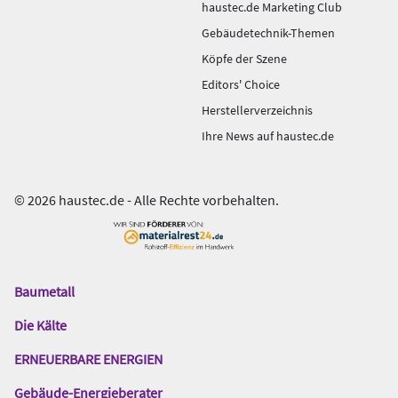
haustec.de Marketing Club
Gebäudetechnik-Themen
Köpfe der Szene
Editors' Choice
Herstellerverzeichnis
Ihre News auf haustec.de
© 2026 haustec.de - Alle Rechte vorbehalten.
Baumetall
Das
Gentner
Die Kälte
Netzwerk
ERNEUERBARE ENERGIEN
Gebäude-Energieberater