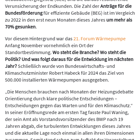
Verunsicherung der Endkunden. Die Zahl der
Anträge für die
Bundesförderung
für effiziente Gebäude (BEG) ist im Vergleich
zu 2022 in den erst neun Monaten dieses Jahres
um mehr als
70% gesunken
.
Vor diesem Hintergrund war das
21. Forum Wärmepumpe
Anfang November vornehmlich ein Ort der
Standortbestimmung.
Wo steht die Branche? Wo steht die
Politik? Und was folgt daraus für die Entwicklung im nächsten
Jahr?
Schließlich wurde von Bundeswirtschafts- und
Klimaschutzminister Robert Habeck für 2024 das Ziel von
500.000 installierten Wärmepumpen ausgegeben.
„Die Menschen brauchen nach Monaten der Heizungsdebatte
Orientierung durch klare politische Entscheidungen –
Entscheidungen gegen das Warten und für den Klimaschutz.“
In seiner Eröffnungsrede am ersten Tag fasste Paul Waning,
der sein Amt als Vorstandsvorsitzender des BWP nach 19
Jahren abgab, die turbulenten Entwicklungen dieses Jahres
und die aktuelle Lage noch einmal in allen ihren Dimensionen
zusammen. Somit stand schon zum Auftakt der Veranstaltung