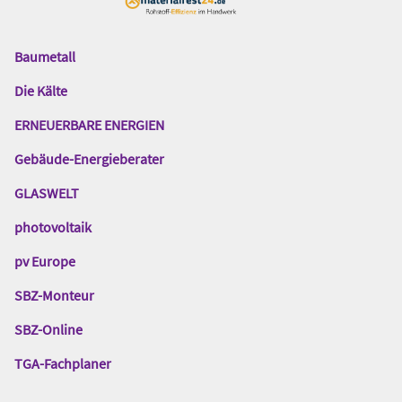
Baumetall
Das
Gentner
Die Kälte
Netzwerk
ERNEUERBARE ENERGIEN
Gebäude-Energieberater
GLASWELT
photovoltaik
pv Europe
SBZ-Monteur
SBZ-Online
TGA-Fachplaner