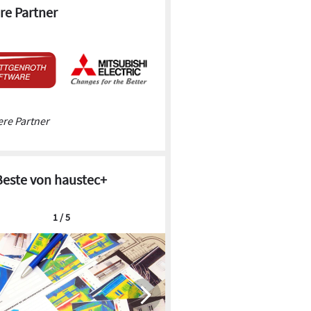
re Partner
re Partner
Beste von haustec+
1 / 5