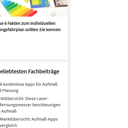
e 6 Fakten zum Individuellen
Kühlen mit Heizkörper:
ngsfahrplan sollten Sie kennen
Wärmepumpe macht es mögl
beliebtesten Fachbeiträge
6 kostenlose Apps für Aufmaß
d Planung
ktübersicht: Diese Laser-
tfernungsmesser beschleunigen
s Aufmaß
Marktübersicht: Aufmaß-Apps
Vergleich