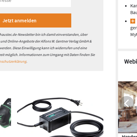
Kan
Ba
gem
Myt
austec.de-Newsletter bin ich damit einverstanden, über
- und Online-Angebote der Alfons W. Gentner Verlag GmbH &
 werden. Diese Einwilligung kann ich widerrufen und eine
zeit möglich. Informationen zum Umgang mit Daten finden Sie
Webi
nschutzerklärung
.
Handwe