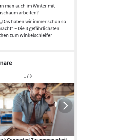
n man auch im Winter mit
uschaum arbeiten?
„Das haben wir immer schon so
acht“ – Die 3 gefährlichsten
hen zum Winkelschleifer
nare
1 / 3
rk Connected Zusammenarbeit
Flächenkühlung – die Kunst d