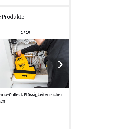
 Produkte
1 / 10
rio-Collect: Flüssigkeiten sicher
ASBpro Asbest-Scanner: Zuve
gen
Einschätzung in wenigen Se