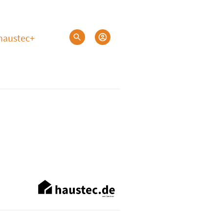
haustec+