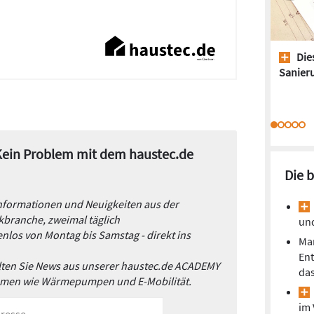
Dies
Sanieru
 Kein Problem mit dem haustec.de
Die 
Informationen und Neuigkeiten aus der
branche, zweimal täglich
un
nlos von Montag bis Samstag - direkt ins
Mar
En
alten Sie News aus unserer haustec.de ACADEMY
da
emen wie Wärmepumpen und E-Mobilität.
im 