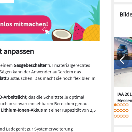
Bild
t anpassen
t einem
Gasgebeschalter
für materialgerechtes
en Sägen kann der Anwender außerdem das
latt
austauschen. Das macht sie noch flexibler im
IAA 201
D-Arbeitslicht
, das die Schnittstelle optimal
Messen
auch in schwer einsehbaren Bereichen genau.
t
Lithium-Ionen-Akkus
mit einer Kapazität von 2,5
und Ladegerät zur Systemerweiterung