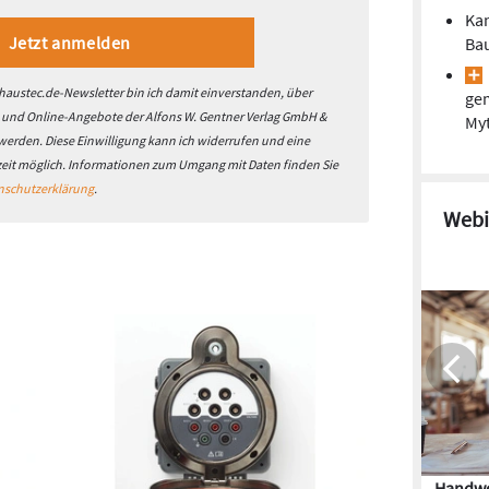
Kan
Ba
austec.de-Newsletter bin ich damit einverstanden, über
gem
- und Online-Angebote der Alfons W. Gentner Verlag GmbH &
Myt
 werden. Diese Einwilligung kann ich widerrufen und eine
zeit möglich. Informationen zum Umgang mit Daten finden Sie
nschutzerklärung
.
Webi
Handwe