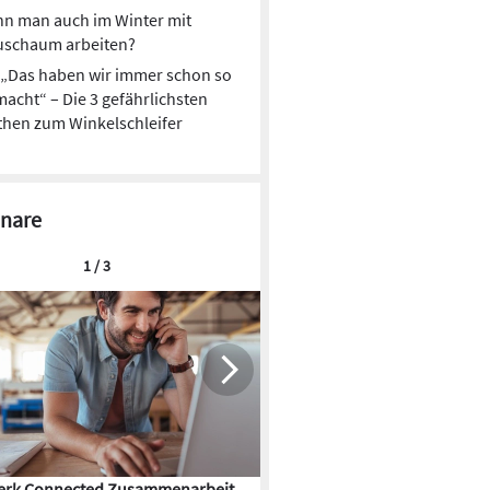
n man auch im Winter mit
uschaum arbeiten?
„Das haben wir immer schon so
acht“ – Die 3 gefährlichsten
hen zum Winkelschleifer
nare
1 / 3
rk Connected Zusammenarbeit
Flächenkühlung – die Kunst d