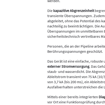
werden.
Die
kapazitive Abgrenzeinheit
begren
transiente Überspannungen. Zudem
abgeleitet, ohne das Potential des 
nachteilig zu beeinträchtigen. Die 
Überspannungen im unmittelbaren Ei
sicherheitstechnisch vertretbares M
Personen, die an der Pipeline arbeit
Berührungsspannungen geschützt.
Das Gerät ist eine einfache, robuste
externer Stromversorgung
. Das Gehä
staub- und wasserdicht. Die Abgrenze
Ableitstrom transient von 75 kA (10/
von 3,7 kA (bis 200 ms), ein Ableitst
Ausfallverhalten unterstreichen die 
Mittels einer bereits integrierten
Dia
vor Ort eine Funktionsprüfung durc