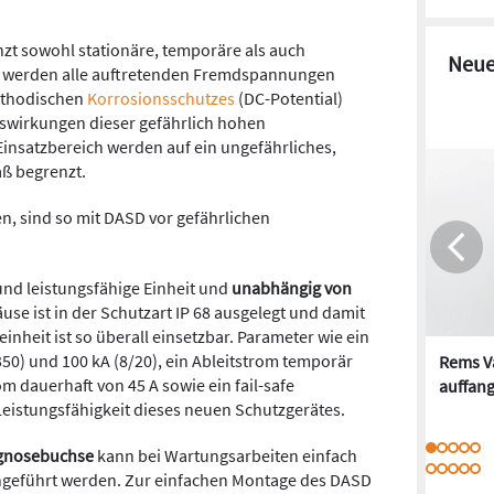
zt sowohl stationäre, temporäre als auch
Neue
 werden alle auftretenden Fremdspannungen
kathodischen
Korrosionsschutzes
(DC-Potential)
Auswirkungen dieser gefährlich hohen
nsatzbereich werden auf ein ungefährliches,
aß begrenzt.
en, sind so mit DASD vor gefährlichen
 und leistungsfähige Einheit und
unabhängig von
use ist in der Schutzart IP 68 ausgelegt und damit
inheit ist so überall einsetzbar. Parameter wie ein
350) und 100 kA (8/20), ein Ableitstrom temporär
Rems Va
rom dauerhaft von 45 A sowie ein fail-safe
auffan
Leistungsfähigkeit dieses neuen Schutzgerätes.
gnosebuchse
kann bei Wartungsarbeiten einfach
hgeführt werden. Zur einfachen Montage des DASD