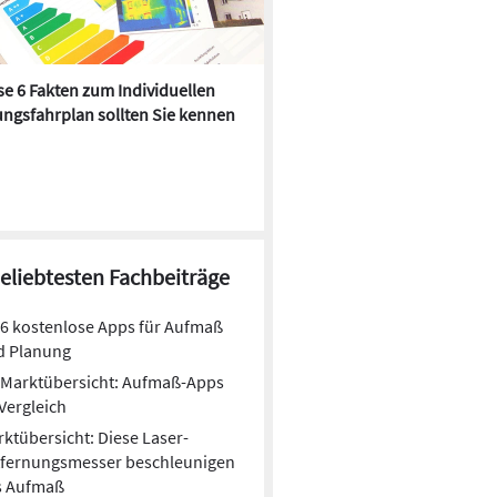
e 6 Fakten zum Individuellen
Kühlen mit Heizkörper:
ngsfahrplan sollten Sie kennen
Wärmepumpe macht es mögl
beliebtesten Fachbeiträge
6 kostenlose Apps für Aufmaß
d Planung
Marktübersicht: Aufmaß-Apps
Vergleich
ktübersicht: Diese Laser-
tfernungsmesser beschleunigen
s Aufmaß