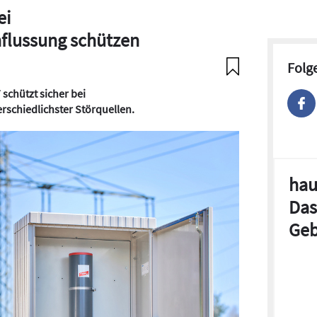
ei
flussung schützen
Folg
schützt sicher bei
schiedlichster Störquellen.
hau
Das
Geb