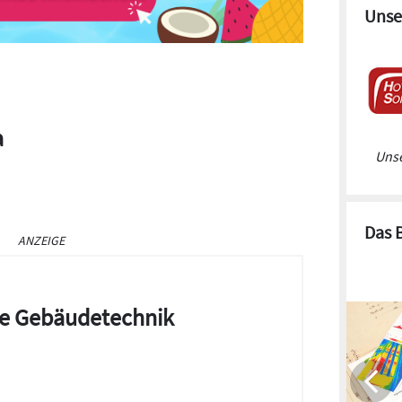
Unse
a
Unse
Das 
ANZEIGE
die Gebäudetechnik