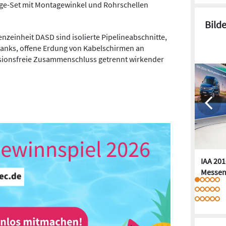
age-Set mit Montagewinkel und Rohrschellen
Bild
enzeinheit DASD sind isolierte Pipelineabschnitte,
tanks, offene Erdung von Kabelschirmen an
osionsfreie Zusammenschluss getrennt wirkender
IAA 201
Messen