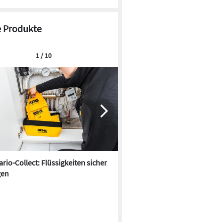
 Produkte
1 / 10
rio-Collect: Flüssigkeiten sicher
ASBpro Asbest-Scanner: Zuve
gen
Einschätzung in wenigen Se