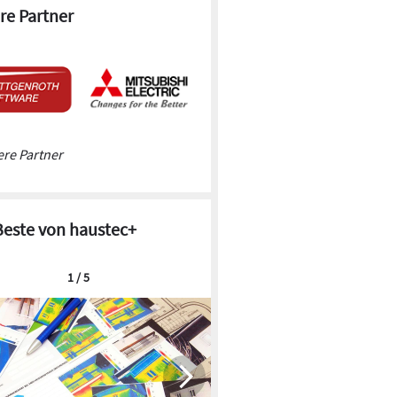
re Partner
re Partner
Beste von haustec+
1 / 5