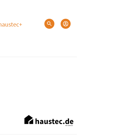
haustec+