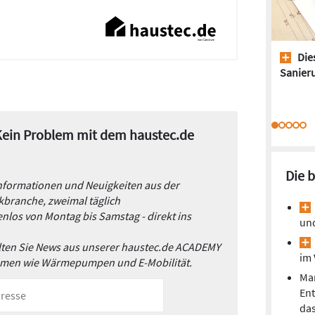
Dies
Sanieru
 Kein Problem mit dem haustec.de
Die 
Informationen und Neuigkeiten aus der
branche, zweimal täglich
nlos von Montag bis Samstag - direkt ins
un
alten Sie News aus unserer haustec.de ACADEMY
im 
emen wie Wärmepumpen und E-Mobilität.
Mar
En
da