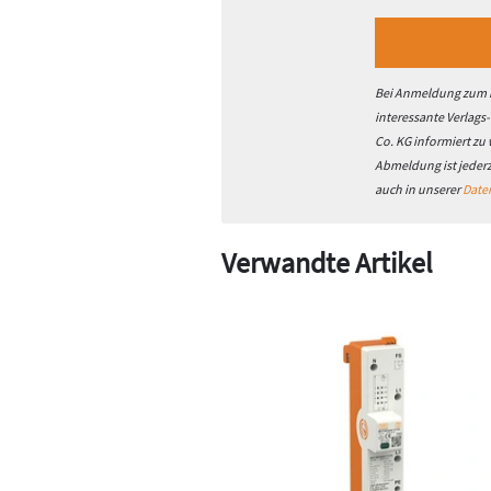
Bei Anmeldung zum h
interessante Verlags
Co. KG informiert zu
Abmeldung ist jeder
auch in unserer
Date
Verwandte Artikel