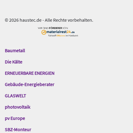
© 2026 haustec.de - Alle Rechte vorbehalten.
Baumetall
Das
Gentner
Die Kälte
Netzwerk
ERNEUERBARE ENERGIEN
Gebäude-Energieberater
GLASWELT
photovoltaik
pv Europe
SBZ-Monteur