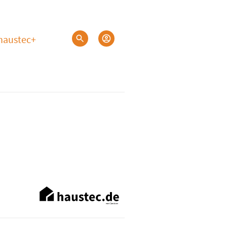
haustec+