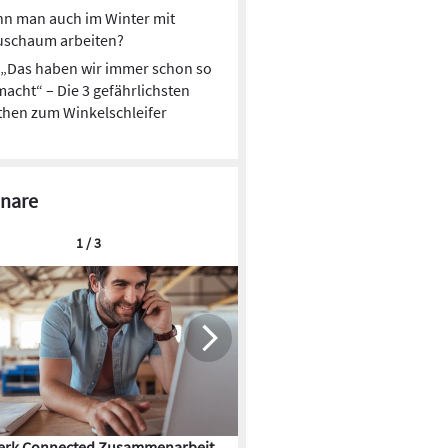
n man auch im Winter mit
uschaum arbeiten?
„Das haben wir immer schon so
acht“ – Die 3 gefährlichsten
hen zum Winkelschleifer
nare
1 / 3
rk Connected Zusammenarbeit
Flächenkühlung – die Kunst d