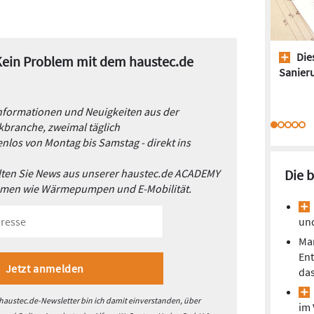
Dies
 Kein Problem mit dem haustec.de
Sanieru
Informationen und Neuigkeiten aus der
branche, zweimal täglich
nlos von Montag bis Samstag - direkt ins
alten Sie News aus unserer haustec.de ACADEMY
Die 
emen wie Wärmepumpen und E-Mobilität.
un
Mar
En
da
austec.de-Newsletter bin ich damit einverstanden, über
im 