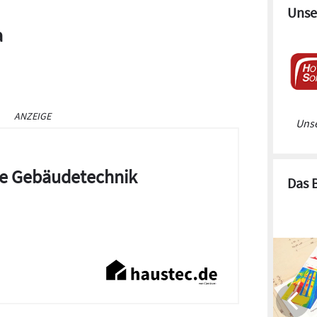
Unse
a
ANZEIGE
Unse
die Gebäudetechnik
Das 