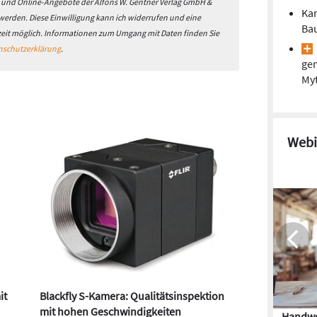
- und Online-Angebote der Alfons W. Gentner Verlag GmbH &
Kan
 werden. Diese Einwilligung kann ich widerrufen und eine
Ba
zeit möglich. Informationen zum Umgang mit Daten finden Sie
nschutzerklärung
.
gem
Myt
Webi
it
Blackfly S-Kamera: Qualitätsinspektion
mit hohen Geschwindigkeiten
Handwe