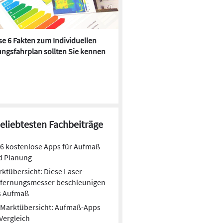
e 6 Fakten zum Individuellen
Kühlen mit Heizkörper:
ngsfahrplan sollten Sie kennen
Wärmepumpe macht es mögl
beliebtesten Fachbeiträge
6 kostenlose Apps für Aufmaß
d Planung
ktübersicht: Diese Laser-
tfernungsmesser beschleunigen
s Aufmaß
Marktübersicht: Aufmaß-Apps
Vergleich