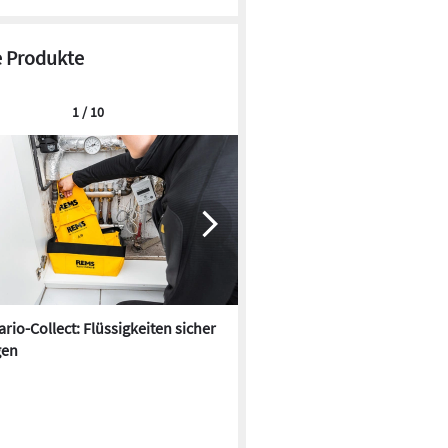
 Produkte
1 / 10
rio-Collect: Flüssigkeiten sicher
ASBpro Asbest-Scanner: Zuve
gen
Einschätzung in wenigen Se