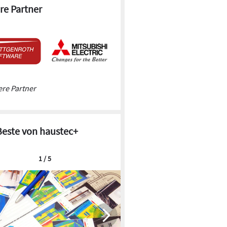
re Partner
re Partner
Beste von haustec+
1 / 5