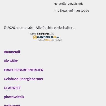
Herstellerverzeichnis
Ihre News auf haustec.de
© 2026 haustec.de - Alle Rechte vorbehalten.
Baumetall
Das
Gentner
Die Kälte
Netzwerk
ERNEUERBARE ENERGIEN
Gebäude-Energieberater
GLASWELT
photovoltaik
pv Europe