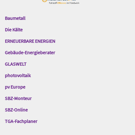
Baumetall
Das
Gentner
Die Kälte
Netzwerk
ERNEUERBARE ENERGIEN
Gebäude-Energieberater
GLASWELT
photovoltaik
pv Europe
SBZ-Monteur
SBZ-Online
TGA-Fachplaner