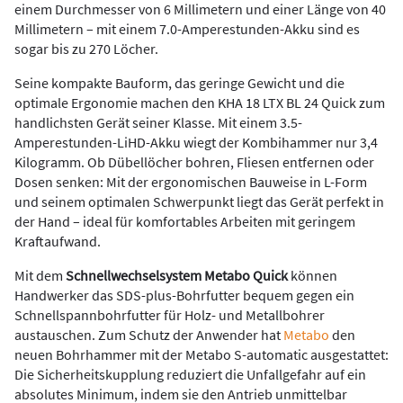
einem Durchmesser von 6 Millimetern und einer Länge von 40
Millimetern – mit einem 7.0-Amperestunden-Akku sind es
sogar bis zu 270 Löcher.
Seine kompakte Bauform, das geringe Gewicht und die
optimale Ergonomie machen den KHA 18 LTX BL 24 Quick zum
handlichsten Gerät seiner Klasse. Mit einem 3.5-
Amperestunden-LiHD-Akku wiegt der Kombihammer nur 3,4
Kilogramm. Ob Dübellöcher bohren, Fliesen entfernen oder
Dosen senken: Mit der ergonomischen Bauweise in L-Form
und seinem optimalen Schwerpunkt liegt das Gerät perfekt in
der Hand – ideal für komfortables Arbeiten mit geringem
Kraftaufwand.
Mit dem
Schnellwechselsystem Metabo Quick
können
Handwerker das SDS-plus-Bohrfutter bequem gegen ein
Schnellspannbohrfutter für Holz- und Metallbohrer
austauschen. Zum Schutz der Anwender hat
Metabo
den
neuen Bohrhammer mit der Metabo S-automatic ausgestattet:
Die Sicherheitskupplung reduziert die Unfallgefahr auf ein
absolutes Minimum, indem sie den Antrieb unmittelbar