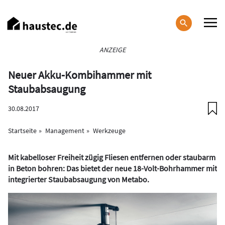
Direkt
zum
Inhalt
Haupt-
ANZEIGE
Navigation
Neuer Akku-Kombihammer mit
Staubabsaugung
30.08.2017
Startseite
Management
Werkzeuge
Mit kabelloser Freiheit zügig Fliesen entfernen oder staubarm
in Beton bohren: Das bietet der neue 18-Volt-Bohrhammer mit
integrierter Staubabsaugung von Metabo.