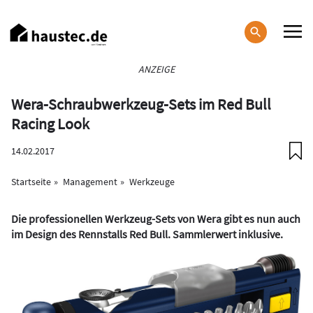
Direkt
zum
Inhalt
Haupt-
ANZEIGE
Navigation
Wera-Schraubwerkzeug-Sets im Red Bull
Racing Look
14.02.2017
Startseite
Management
Werkzeuge
Die professionellen Werkzeug-Sets von Wera gibt es nun auch
im Design des Rennstalls Red Bull. Sammlerwert inklusive.