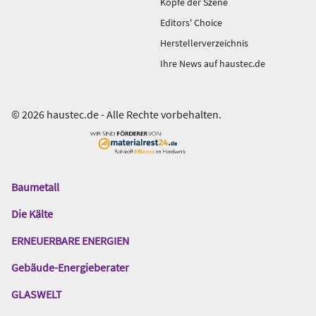
Köpfe der Szene
Editors' Choice
Herstellerverzeichnis
Ihre News auf haustec.de
© 2026 haustec.de - Alle Rechte vorbehalten.
Baumetall
Das
Gentner
Die Kälte
Netzwerk
ERNEUERBARE ENERGIEN
Gebäude-Energieberater
GLASWELT