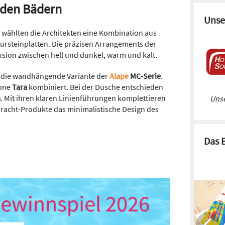
 den Bädern
Unse
 wählten die Architekten eine Kombination aus
ursteinplatten. Die präzisen Arrangements der
lusion zwischen hell und dunkel, warm und kalt.
uf die wandhängende Variante der
Alape
MC-Serie
.
kone
Tara
kombiniert. Bei der Dusche entschieden
a
. Mit ihren klaren Linienführungen komplettieren
Unse
bracht-Produkte das minimalistische Design des
Das 