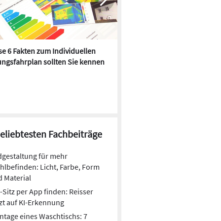
e 6 Fakten zum Individuellen
Kühlen mit Heizkörper:
ngsfahrplan sollten Sie kennen
Wärmepumpe macht es mögl
beliebtesten Fachbeiträge
gestaltung für mehr
lbefinden: Licht, Farbe, Form
 Material
Sitz per App finden: Reisser
zt auf KI-Erkennung
tage eines Waschtischs: 7