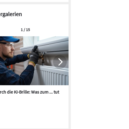
ergalerien
© Dornbracht
1 / 15
ch die KI-Brille: Was zum ... tut
Die besten KI-Bilder zum Th
Heizungswasser