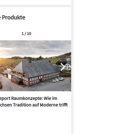
 Produkte
1 / 10
report Raumkonzepte: Wie im
LAB Design: Penthouse in Reg
chsen Tradition auf Moderne trifft
neu saniert