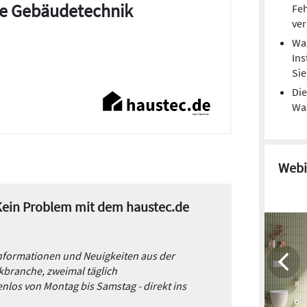
die Gebäudetechnik
Feh
ver
Was
Ins
Si
Die
Wa
Webi
 Kein Problem mit dem haustec.de
Informationen und Neuigkeiten aus der
branche, zweimal täglich
nlos von Montag bis Samstag - direkt ins