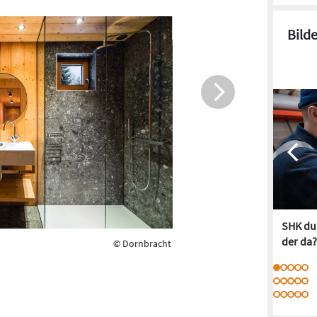
Bild
SHK dur
der da?
© Dornbracht