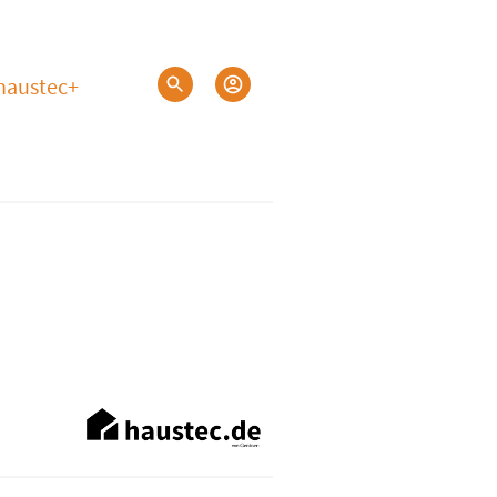
haustec+