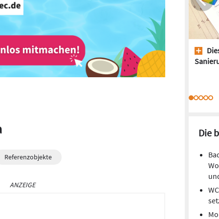
Dies
Sanieru
a
Die 
Bad
Referenzobjekte
Woh
und
ANZEIGE
WC-
set
Mon