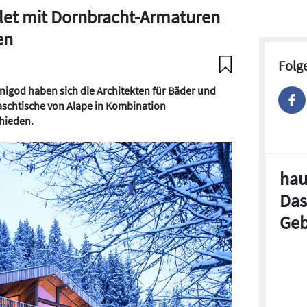
let mit Dornbracht-Armaturen
en
Folg
igod haben sich die Architekten für Bäder und
chtische von Alape in Kombination
hieden.
hau
Das
Geb