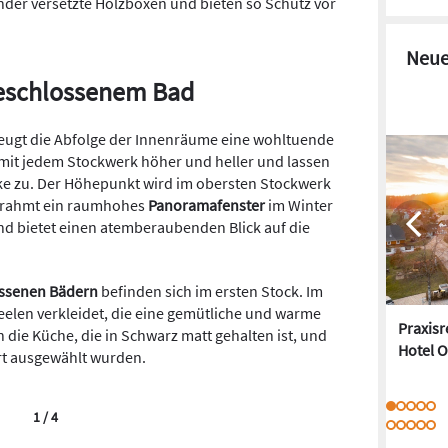
nder versetzte Holzboxen und bieten so Schutz vor
Neue
eschlossenem Bad
zeugt die Abfolge der Innenräume eine wohltuende
t jedem Stockwerk höher und heller und lassen
ke zu. Der Höhepunkt wird im obersten Stockwerk
n rahmt ein raumhohes
Panoramafenster
im Winter
nd bietet einen atemberaubenden Blick auf die
ossenen Bädern
befinden sich im ersten Stock. Im
elen verkleidet, die eine gemütliche und warme
Praxis
die Küche, die in Schwarz matt gehalten ist, und
Hotel O
Ort ausgewählt wurden.
1 / 4