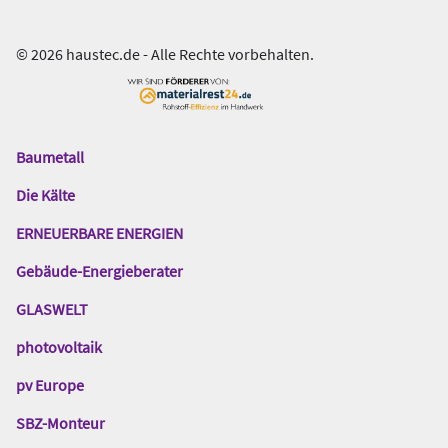
© 2026 haustec.de - Alle Rechte vorbehalten.
Baumetall
Das
Gentner
Die Kälte
Netzwerk
ERNEUERBARE ENERGIEN
Gebäude-Energieberater
GLASWELT
photovoltaik
pv Europe
SBZ-Monteur