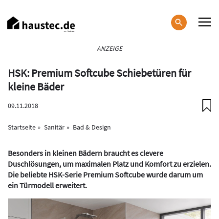
Direkt
zum
Inhalt
Haupt-
ANZEIGE
Navigation
HSK: Premium Softcube Schiebetüren für
kleine Bäder
09.11.2018
Startseite
Sanitär
Bad & Design
Besonders in kleinen Bädern braucht es clevere
Duschlösungen, um maximalen Platz und Komfort zu erzielen.
Die beliebte HSK-Serie Premium Softcube wurde darum um
ein Türmodell erweitert.