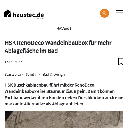
Direkt
zum
Inhalt
Haupt-
ANZEIGE
Navigation
HSK RenoDeco Wandeinbaubox für mehr
Ablagefläche im Bad
15.09.2025
Startseite
Sanitär
Bad & Design
HSK Duschkabinenbau führt mit der RenoDeco
Wandeinbaubox eine Stauraumlösung ein. Damit können
Fachhandwerker ihren Kunden neben Duschkörben auch eine
markante Alternative als Ablage anbieten.