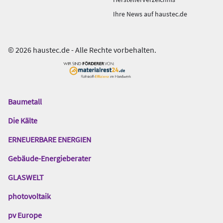
Ihre News auf haustec.de
© 2026 haustec.de - Alle Rechte vorbehalten.
Baumetall
Das
Gentner
Die Kälte
Netzwerk
ERNEUERBARE ENERGIEN
Gebäude-Energieberater
GLASWELT
photovoltaik
pv Europe