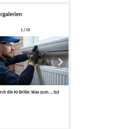
ergalerien
1 / 15
ch die KI-Brille: Was zum ... tut
Die besten KI-Bilder zum Th
Heizungswasser