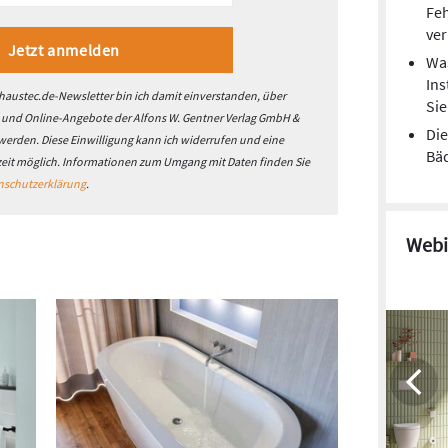
Feh
ver
Was
Ins
austec.de-Newsletter bin ich damit einverstanden, über
Si
- und Online-Angebote der Alfons W. Gentner Verlag GmbH &
Die
 werden. Diese Einwilligung kann ich widerrufen und eine
Bä
zeit möglich. Informationen zum Umgang mit Daten finden Sie
nschutzerklärung
.
Webi