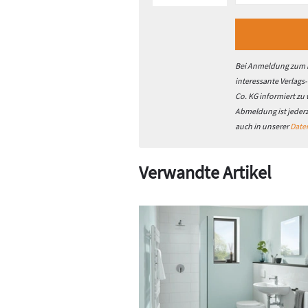
Bei Anmeldung zum h
interessante Verlags
Co. KG informiert zu
Abmeldung ist jeder
auch in unserer
Date
Verwandte Artikel