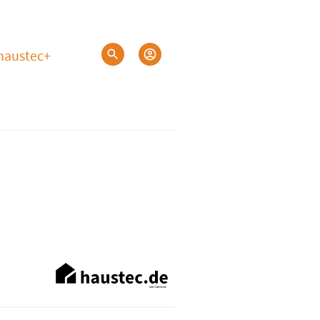
haustec+