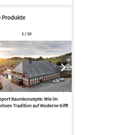
 Produkte
1 / 10
report Raumkonzepte: Wie im
LAB Design: Penthouse in Reg
chsen Tradition auf Moderne trifft
neu saniert