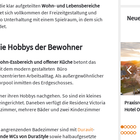
ie klar aufgeteilten
Wohn- und Lebensbereiche
t sich vollkommen der Freizeitgestaltung und
Neue
o Unterhaltung mit einem Spielraum, in dem sich
det.
die Hobbys der Bewohner
ohn-Essbereich und offener Küche
betont das
mit dem modern gestalteten Büro
zentrierten Arbeitsalltag. Als außergewöhnlicher
oorpool inmitten des Erdgeschosses.
r ihren Hobbys nachgehen. So sind ein kleines
ingerichtet. Daneben verfügt die Residenz Victoria
Praxis
ezimmer, mehrere Bäder und zwei Kinderzimmer
Hotel O
er angrenzenden Badezimmer sind mit
Duravit
-
de WCs von DuraStyle
sowie halbaufgesetzte