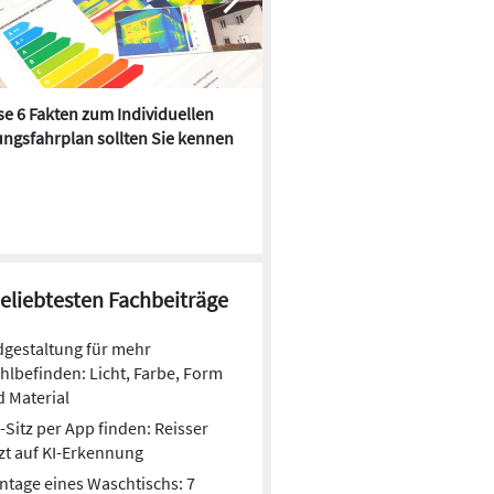
e 6 Fakten zum Individuellen
Kühlen mit Heizkörper:
ngsfahrplan sollten Sie kennen
Wärmepumpe macht es mögl
beliebtesten Fachbeiträge
gestaltung für mehr
lbefinden: Licht, Farbe, Form
 Material
Sitz per App finden: Reisser
zt auf KI-Erkennung
tage eines Waschtischs: 7