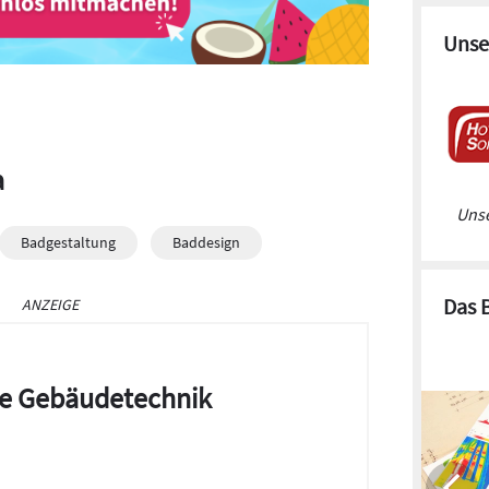
Unse
a
Unse
Badgestaltung
Baddesign
Das 
ANZEIGE
die Gebäudetechnik