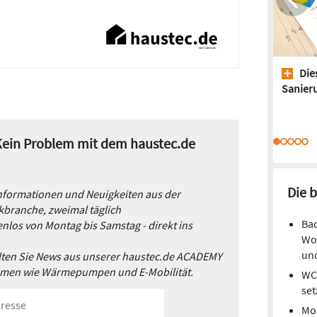
Dies
Sanieru
 Kein Problem mit dem haustec.de
Die 
Informationen und Neuigkeiten aus der
branche, zweimal täglich
Bad
nlos von Montag bis Samstag - direkt ins
Woh
und
alten Sie News aus unserer haustec.de ACADEMY
emen wie Wärmepumpen und E-Mobilität.
WC-
set
Mon