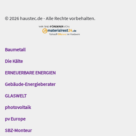
© 2026 haustec.de - Alle Rechte vorbehalten.
Baumetall
Das
Gentner
Die Kälte
Netzwerk
ERNEUERBARE ENERGIEN
Gebäude-Energieberater
GLASWELT
photovoltaik
pv Europe
SBZ-Monteur