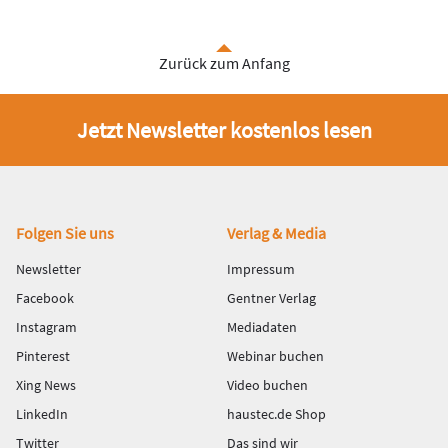
Zurück zum Anfang
Jetzt Newsletter kostenlos lesen
Fußbereich
Folgen Sie uns
Verlag & Media
Newsletter
Impressum
Facebook
Gentner Verlag
Instagram
Mediadaten
Pinterest
Webinar buchen
Xing News
Video buchen
LinkedIn
haustec.de Shop
Twitter
Das sind wir