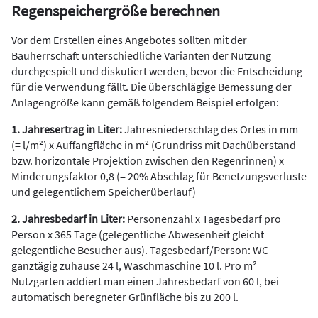
Regenspeichergröße berechnen
Vor dem Erstellen eines Angebotes sollten mit der
Bauherrschaft unterschiedliche Varianten der Nutzung
durchgespielt und diskutiert werden, bevor die Entscheidung
für die Verwendung fällt. Die überschlägige Bemessung der
Anlagengröße kann gemäß folgendem Beispiel erfolgen:
1. Jahresertrag in Liter:
Jahresniederschlag des Ortes in mm
(= l/m²) x Auffangfläche in m² (Grundriss mit Dachüberstand
bzw. horizontale Projektion zwischen den Regenrinnen) x
Minderungsfaktor 0,8 (= 20% Abschlag für Benetzungsverluste
und gelegentlichem Speicherüberlauf)
2. Jahresbedarf in Liter:
Personenzahl x Tagesbedarf pro
Person x 365 Tage (gelegentliche Abwesenheit gleicht
gelegentliche Besucher aus). Tagesbedarf/Person: WC
ganztägig zuhause 24 l, Waschmaschine 10 l. Pro m²
Nutzgarten addiert man einen Jahresbedarf von 60 l, bei
automatisch beregneter Grünfläche bis zu 200 l.