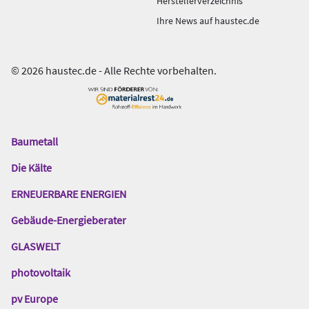
Herstellerverzeichnis
Ihre News auf haustec.de
© 2026 haustec.de - Alle Rechte vorbehalten.
Baumetall
Das
Gentner
Die Kälte
Netzwerk
ERNEUERBARE ENERGIEN
Gebäude-Energieberater
GLASWELT
photovoltaik
pv Europe