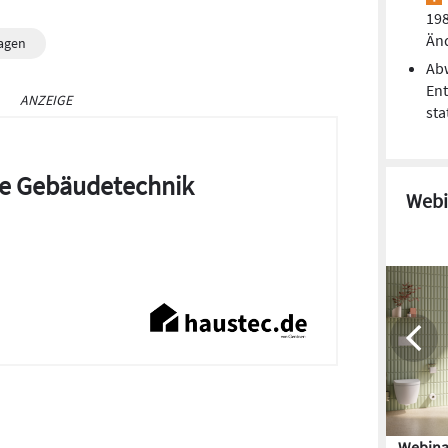
198
Än
agen
Ab
Ent
ANZEIGE
sta
die Gebäudetechnik
Webi
Webina