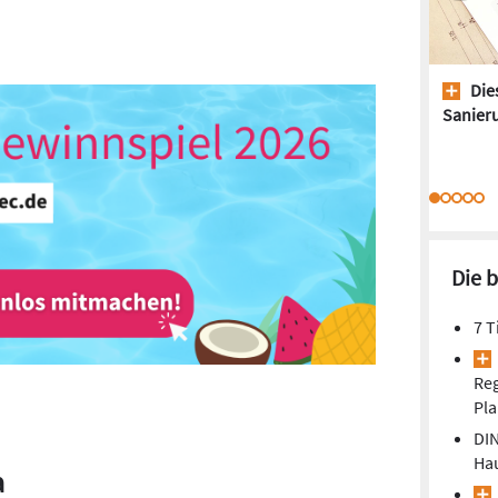
Dies
Sanieru
Die 
7 T
Re
Pla
DIN
Ha
a