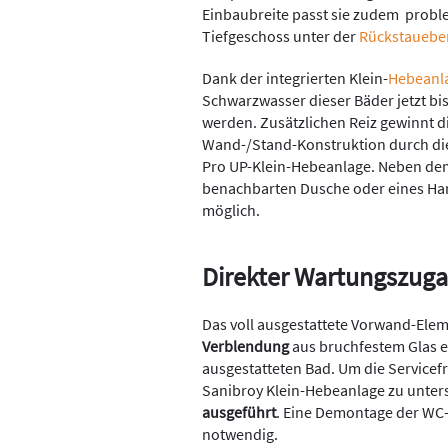
Einbaubreite passt sie zudem problem
Tiefgeschoss unter der
Rückstauebe
Dank der integrierten Klein-
Hebeanl
Schwarzwasser dieser Bäder jetzt bis
werden. Zusätzlichen Reiz gewinnt d
Wand-/Stand-Konstruktion durch d
Pro UP-Klein-Hebeanlage. Neben dem
benachbarten Dusche oder eines Han
möglich.
Direkter Wartungszug
Das voll ausgestattete Vorwand-Ele
Verblendung
aus bruchfestem Glas e
ausgestatteten Bad. Um die Servicef
Sanibroy Klein-Hebeanlage zu unters
ausgeführt
. Eine Demontage der WC-
notwendig.