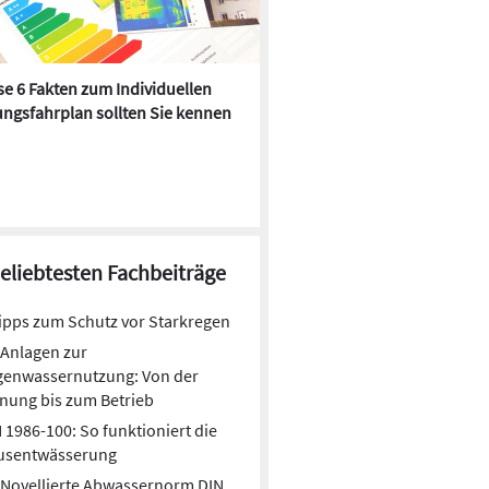
e 6 Fakten zum Individuellen
Kühlen mit Heizkörper:
ngsfahrplan sollten Sie kennen
Wärmepumpe macht es mögl
beliebtesten Fachbeiträge
ipps zum Schutz vor Starkregen
Anlagen zur
genwassernutzung: Von der
nung bis zum Betrieb
 1986-100: So funktioniert die
usentwässerung
Novellierte Abwassernorm DIN