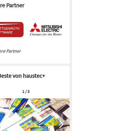
re Partner
re Partner
Beste von haustec+
1 / 5