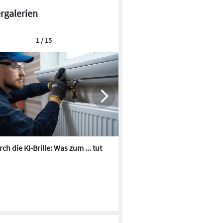
ergalerien
1 / 15
ch die KI-Brille: Was zum ... tut
Die besten KI-Bilder zum Th
Heizungswasser