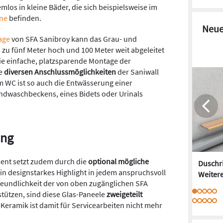
los in kleine Bäder, die sich beispielsweise im
ne
befinden.
Neue
age
von SFA Sanibroy kann das Grau- und
 zu fünf Meter hoch und 100 Meter weit abgeleitet
ie einfache, platzsparende Montage der
ie
diversen Anschlussmöglichkeiten
der Saniwall
 WC ist so auch die Entwässerung einer
dwaschbeckens, eines Bidets oder Urinals
ang
ment setzt zudem durch die
optional mögliche
Duschr
in designstarkes Highlight in jedem anspruchsvoll
Weitere
reundlichkeit der von oben zugänglichen SFA
tützen, sind diese Glas-Paneele
zweigeteilt
Keramik ist damit für Servicearbeiten nicht mehr