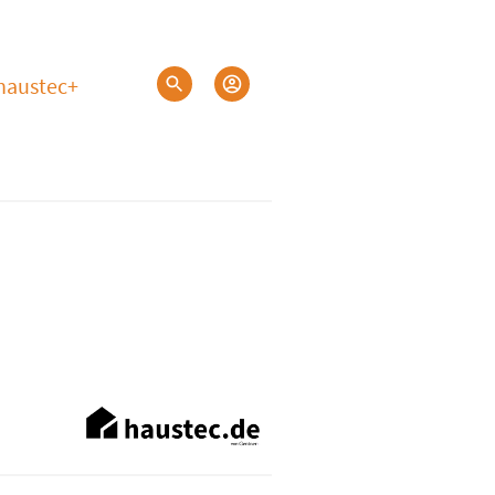
haustec+