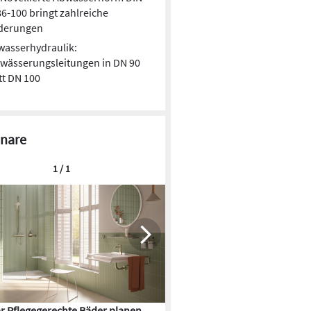
6-100 bringt zahlreiche
derungen
wasserhydraulik:
wässerungsleitungen in DN 90
tt DN 100
nare
1 / 1
r Pflegegerechte Bäder planen