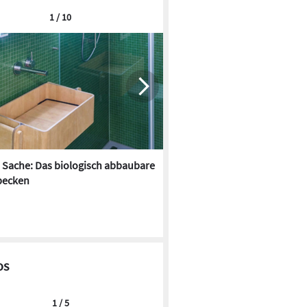
1 / 10
 Sache: Das biologisch abbaubare
Glassdouche bringt Farbe ins
becken
os
1 / 5