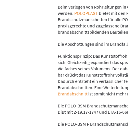
Beim Verlegen von Rohrleitungen in 
werden.
POLOPLAST
bietet mit de
Brandschutzmanschetten für alle 
praxisgerechte und zugelassene Bran
brandabschnittsbildenden Bauteilen
Die Abschottungen sind im Brandfall
Funktionsprinzip: Das Kunststoffroh
sich. Gleichzeitig expandiert das spe
Vielfaches seines Volumens. Der da
bar drückt das Kunststoffrohr vollsta
Dadurch entsteht ein verlässlicher 
Brandabschnitten. Eine Weiterleitu
Brandabschnitt
ist somit nicht mehr 
Die POLO-BSM Brandschutzmanschette
DiBt mit Z-19.17-1747 und ETA-15-06
Die POLO-BSM F Brandschutzmanschett