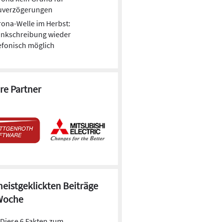
uverzögerungen
ona-Welle im Herbst:
ankschreibung wieder
efonisch möglich
re Partner
meistgeklickten Beiträge
Woche
Diese 6 Fakten zum