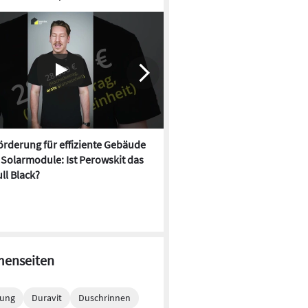
rderung für effiziente Gebäude
Fördermittel für Sektorenko
, Solarmodule: Ist Perowskit das
holen Unternehmen mehr raus
ll Black?
erklärt
enseiten
tung
Duravit
Duschrinnen