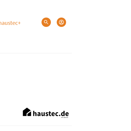
haustec+