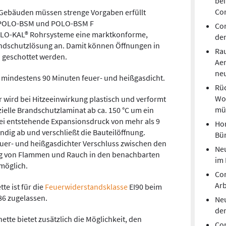
bei
Co
Gebäuden müssen strenge Vorgaben erfüllt
n POLO-BSM und POLO-BSM F
Cor
POLO-KAL® Rohrsysteme eine marktkonforme,
de
dschutzlösung an. Damit können Öffnungen in
Rau
 geschottet werden.
Ae
neu
 mindestens 90 Minuten feuer- und heißgasdicht.
Rüc
Wo
r wird bei Hitzeeinwirkung plastisch und verformt
mü
zielle Brandschutzlaminat ab ca. 150 °C um ein
bei entstehende Expansionsdruck von mehr als 9
Hom
̈ndig ab und verschließt die Bauteilöffnung.
Bür
feuer- und heißgasdichter Verschluss zwischen den
Neu
ng von Flammen und Rauch in den benachbarten
im
möglich.
Co
Arb
 ist für die
Feuerwiderstandsklasse
EI90 beim
86 zugelassen.
Neu
de
e bietet zusätzlich die Möglichkeit, den
Cor