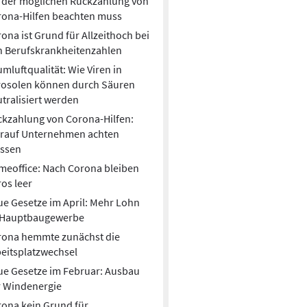
 der möglichen Rückzahlung von
rona-Hilfen beachten muss
ona ist Grund für Allzeithoch bei
n Berufskrankheitenzahlen
mluftqualität: Wie Viren in
rosolen können durch Säuren
tralisiert werden
kzahlung von Corona-Hilfen:
rauf Unternehmen achten
ssen
eoffice: Nach Corona bleiben
os leer
e Gesetze im April: Mehr Lohn
 Hauptbaugewerbe
rona hemmte zunächst die
eitsplatzwechsel
e Gesetze im Februar: Ausbau
r Windenergie
ona kein Grund für