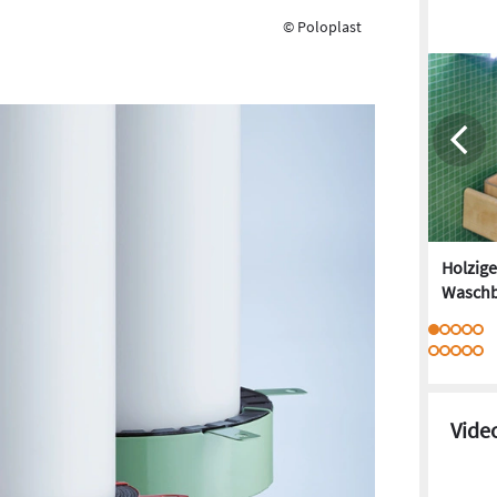
© Poloplast
Holzige
Wasch
Vide