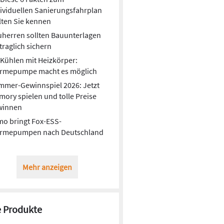
ividuellen Sanierungsfahrplan
lten Sie kennen
herren sollten Bauunterlagen
traglich sichern
Kühlen mit Heizkörper:
rmepumpe macht es möglich
mmer-Gewinnspiel 2026: Jetzt
ory spielen und tolle Preise
winnen
o bringt Fox-ESS-
rmepumpen nach Deutschland
Mehr anzeigen
 Produkte