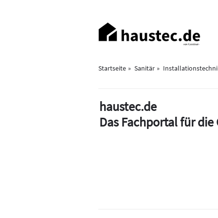
Direkt
zum
Haupt-
Inhalt
Navigation
Startseite
Sanitär
Installationstechn
haustec.de
Das Fachportal für di