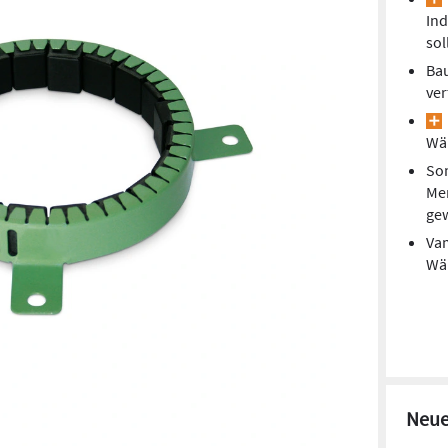
Ind
sol
Bau
ver
Wä
So
Mem
ge
Vam
Wä
Neue