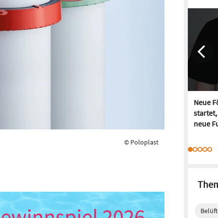
Neue Fö
startet
neue Fu
© Poloplast
Them
Belüf