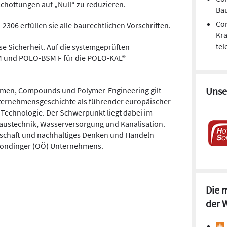
hottungen auf „Null“ zu reduzieren.
Ba
Cor
306 erfüllen sie alle baurechtlichen Vorschriften.
Kr
tel
 Sicherheit. Auf die systemgeprüften
und POLO-BSM F für die POLO-KAL®
Unse
temen, Compounds und Polymer-Engineering gilt
ternehmensgeschichte als führender europäischer
ht-Technologie. Der Schwerpunkt liegt dabei im
Haustechnik, Wasserversorgung und Kanalisation.
erschaft und nachhaltiges Denken und Handeln
eondinger (OÖ) Unternehmens.
Die 
der 