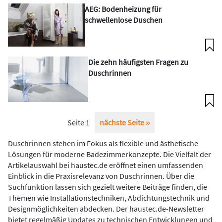
AEG: Bodenheizung für
schwellenlose Duschen
Die zehn häufigsten Fragen zu
Duschrinnen
Seitennummerierung
Seite 1
Nächste
nächste Seite ››
Seite
Duschrinnen stehen im Fokus als flexible und ästhetische
Lösungen für moderne Badezimmerkonzepte. Die Vielfalt der
Artikelauswahl bei haustec.de eröffnet einen umfassenden
Einblick in die Praxisrelevanz von Duschrinnen. Über die
Suchfunktion lassen sich gezielt weitere Beiträge finden, die
Themen wie Installationstechniken, Abdichtungstechnik und
Designmöglichkeiten abdecken. Der haustec.de-Newsletter
bietet regelmäßig Updates zu technischen Entwicklungen und