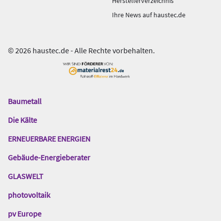
Herstellerverzeichnis
Ihre News auf haustec.de
© 2026 haustec.de - Alle Rechte vorbehalten.
Baumetall
Das
Gentner
Die Kälte
Netzwerk
ERNEUERBARE ENERGIEN
Gebäude-Energieberater
GLASWELT
photovoltaik
pv Europe