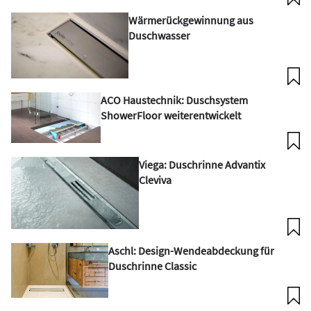
Wärmerückgewinnung aus
Duschwasser
ACO Haustechnik: Duschsystem
ShowerFloor weiterentwickelt
Viega: Duschrinne Advantix
Cleviva
Aschl: Design-Wendeabdeckung für
Duschrinne Classic