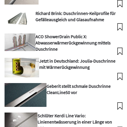
Richard Brink: Duschrinnen-Keilprofile für
Gefälleausgleich und Glasaufnahme
ACO ShowerDrain Public X:
Abwasserwärmerückgewinnung mittels
Duschrinne
Jetzt in Deutschland: Joulia-Duschrinne
mit Wärmerückgewinnung
Geberit stellt schmale Duschrinne
CleanLine50 vor
Schlüter Kerdi Line Vario:
Linienentwässerung in einer Länge von