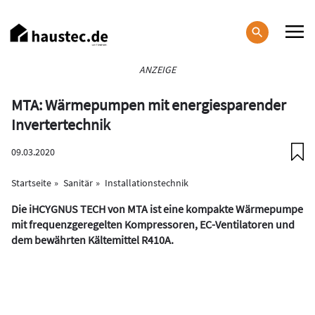
Direkt
zum
Inhalt
Haupt-
ANZEIGE
Navigation
MTA: Wärmepumpen mit energiesparender
Invertertechnik
09.03.2020
Startseite
Sanitär
Installationstechnik
Die iHCYGNUS TECH von MTA ist eine kompakte Wärmepumpe
mit frequenzgeregelten Kompressoren, EC-Ventilatoren und
dem bewährten Kältemittel R410A.