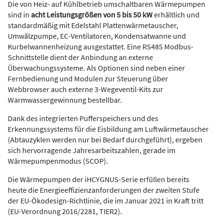
Die von Heiz- auf Kühlbetrieb umschaltbaren Wärmepumpen
sind in
acht Leistungsgrößen von 5 bis 50 kW
erhältlich und
standardmäßig mit Edelstahl Plattenwärmetauscher,
Umwälzpumpe, EC-Ventilatoren, Kondensatwanne und
Kurbelwannenheizung ausgestattet. Eine RS485 Modbus-
Schnittstelle dient der Anbindung an externe
Überwachungssysteme. Als Optionen sind neben einer
Fernbedienung und Modulen zur Steuerung über
Webbrowser auch externe 3-Wegeventil-Kits zur
Warmwassergewinnung bestellbar.
Dank des integrierten Pufferspeichers und des
Erkennungssystems für die Eisbildung am Luftwärmetauscher
(Abtauzyklen werden nur bei Bedarf durchgeführt), ergeben
sich hervorragende Jahresarbeitszahlen, gerade im
Wärmepumpenmodus (SCOP).
Die Wärmepumpen der iHCYGNUS-Serie erfüllen bereits
heute die Energieeffizienzanforderungen der zweiten Stufe
der EU-Ökodesign-Richtlinie, die im Januar 2021 in Kraft tritt
(EU-Verordnung 2016/2281, TIER2).