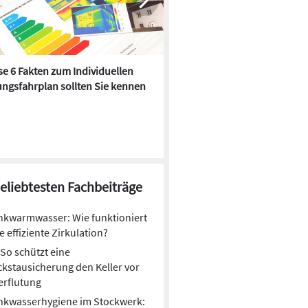
e 6 Fakten zum Individuellen
Kühlen mit Heizkörper:
ngsfahrplan sollten Sie kennen
Wärmepumpe macht es mögl
beliebtesten Fachbeiträge
nkwarmwasser: Wie funktioniert
e effiziente Zirkulation?
So schützt eine
kstausicherung den Keller vor
erflutung
nkwasserhygiene im Stockwerk: