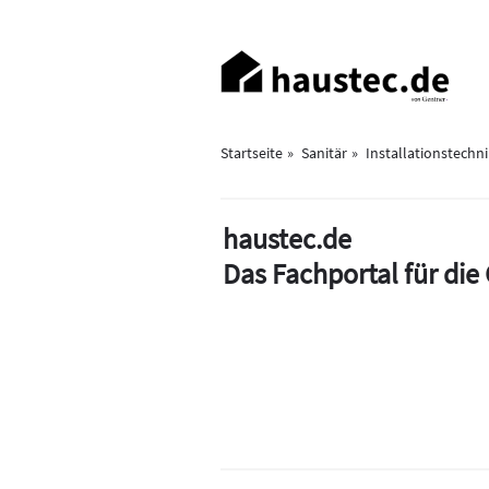
Direkt
zum
Haupt-
Inhalt
Navigation
Startseite
Sanitär
Installationstechn
haustec.de
Das Fachportal für di