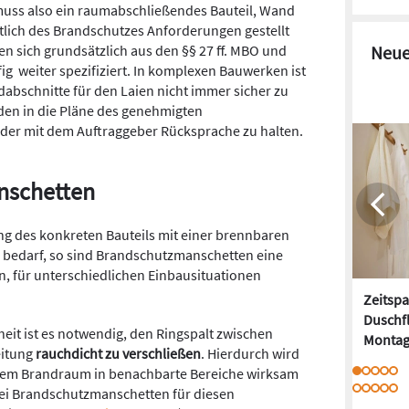
 muss also ein raumabschließendes Bauteil, Wand
htlich des Brandschutzes Anforderungen gestellt
 sich grundsätzlich aus den §§ 27 ff. MBO und
Neue
 weiter spezifiziert. In komplexen Bauwerken ist
dabschnitte für den Laien nicht immer sicher zu
den in die Pläne des genehmigten
er mit dem Auftraggeber Rücksprache zu halten.
nschetten
ung des konkreten Bauteils mit einer brennbaren
 bedarf, so sind Brandschutzmanschetten eine
n, für unterschiedlichen Einbausituationen
Zeitspa
Duschfl
eit ist es notwendig, den Ringspalt zwischen
Montag
eitung
rauchdicht zu verschließen
. Hierdurch wird
 dem Brandraum in benachbarte Bereiche wirksam
ei Brandschutzmanschetten für diesen