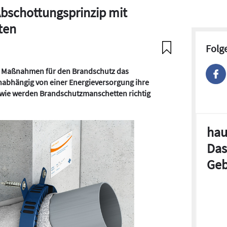
 Abschottungsprinzip mit
ten
Folg
en Maßnahmen für den Brandschutz das
bhängig von einer Energieversorgung ihre
r wie werden Brandschutzmanschetten richtig
hau
Das
Geb