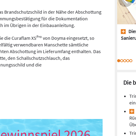
das Brandschutzschild in der Nähe der Abschottung
immungsbestätigung für die Dokumentation
ich im Übrigen in der Einbauanleitung.
Dies
Pro
e die Curaflam XS
von Doyma eingesetzt, so
Sanieru
elfältig verwendbaren Manschette sämtliche
chten Abschottung im Lieferumfang enthalten. Das
te, den Schallschutzschlauch, das
hnungsschild und die
Die 
Tri
ein
Rüc
Üb
Tri