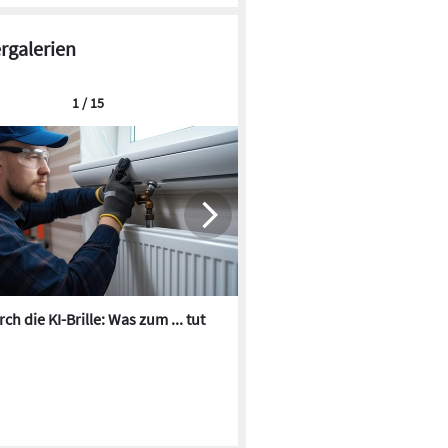
ergalerien
1 / 15
© DOYMA
ch die KI-Brille: Was zum ... tut
Die besten KI-Bilder zum Th
Heizungswasser