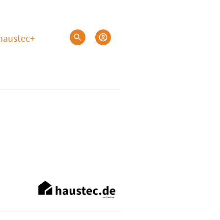
haustec+