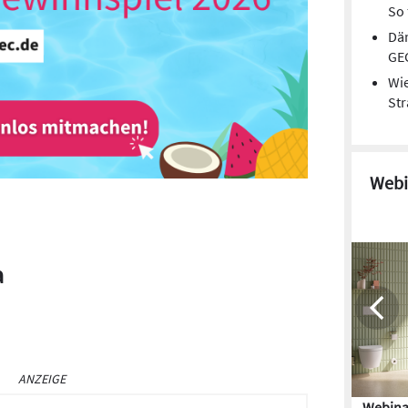
So 
Dä
GE
Wie
St
Webi
a
ANZEIGE
Webina