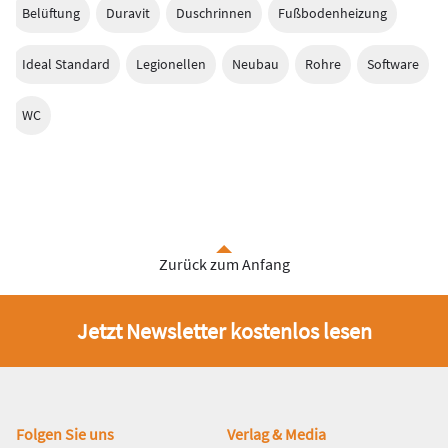
Belüftung
Duravit
Duschrinnen
Fußbodenheizung
Ideal Standard
Legionellen
Neubau
Rohre
Software
WC
Zurück zum Anfang
Jetzt Newsletter kostenlos lesen
Fußbereich
Folgen Sie uns
Verlag & Media