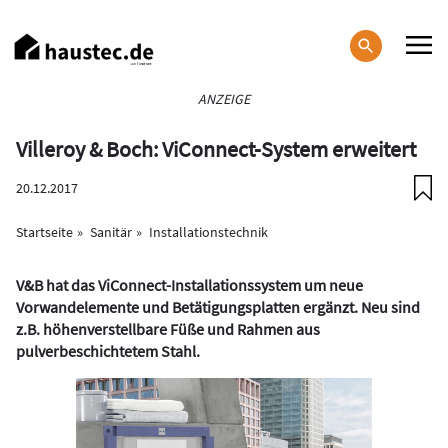
Direkt
zum
Inhalt
Haupt-
ANZEIGE
Navigation
Villeroy & Boch: ViConnect-System erweitert
20.12.2017
Startseite
Sanitär
Installationstechnik
V&B hat das ViConnect-Installationssystem um neue
Vorwandelemente und Betätigungsplatten ergänzt. Neu sind
z.B. höhenverstellbare Füße und Rahmen aus
pulverbeschichtetem Stahl.