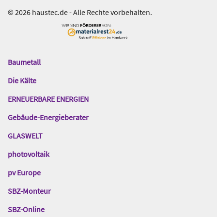
© 2026 haustec.de - Alle Rechte vorbehalten.
Baumetall
Das
Gentner
Die Kälte
Netzwerk
ERNEUERBARE ENERGIEN
Gebäude-Energieberater
GLASWELT
photovoltaik
pv Europe
SBZ-Monteur
SBZ-Online