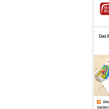
Das 
Dies
Sanieru