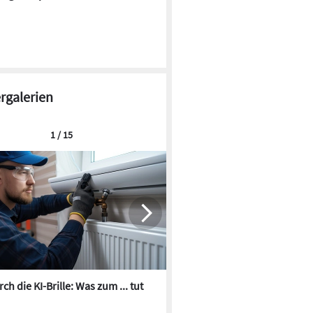
ergalerien
1 / 15
ch die KI-Brille: Was zum ... tut
Die besten KI-Bilder zum Th
Heizungswasser