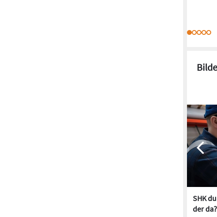
Bild
SHK dur
der da?