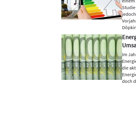
einem 
Studie 
jedoch:
Vorjahr
Döpkin
Energ
Umsa
Im Jah
Energi
die ak
Energi
doch d