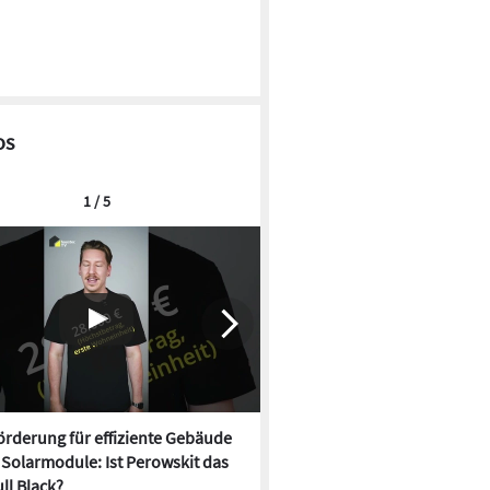
os
1 / 5
rderung für effiziente Gebäude
Neue Förderung für effizien
, Solarmodule: Ist Perowskit das
startet, Solarmodule: Ist Per
ll Black?
neue Full Black?