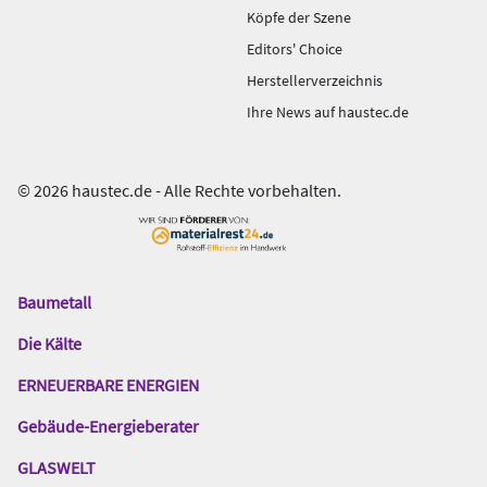
Köpfe der Szene
Editors' Choice
Herstellerverzeichnis
Ihre News auf haustec.de
© 2026 haustec.de - Alle Rechte vorbehalten.
Baumetall
Das
Gentner
Die Kälte
Netzwerk
ERNEUERBARE ENERGIEN
Gebäude-Energieberater
GLASWELT