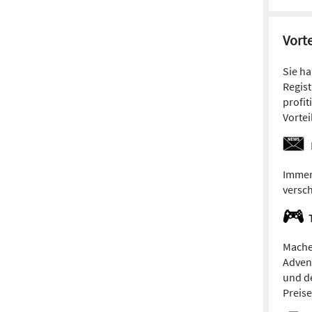
Vorte
Sie h
Regist
profit
Vortei
Immer
versc
Mache
Adven
und de
Preis