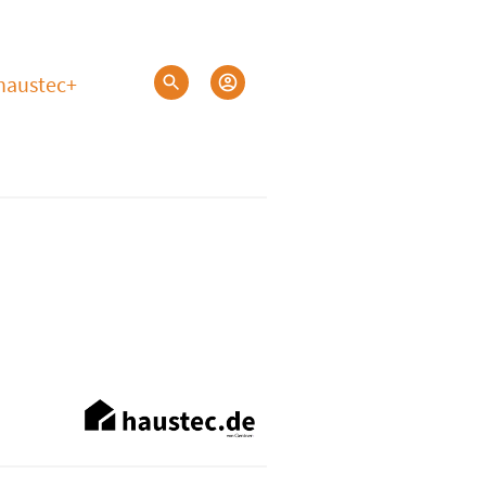
haustec+