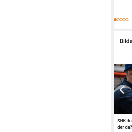
Bild
SHK dur
der da?