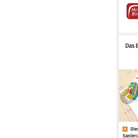
Das 
Dies
Sanieru