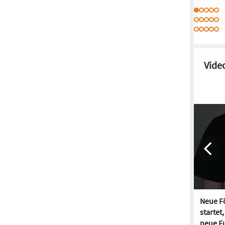
Vide
Neue Fö
startet
neue Fu