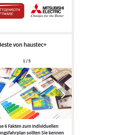
Beste von haustec+
1 / 5
e 6 Fakten zum Individuellen
Kühlen mit Heizkörper:
ngsfahrplan sollten Sie kennen
Wärmepumpe macht es mögl