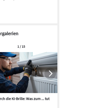
ergalerien
1 / 15
ch die KI-Brille: Was zum ... tut
Die besten KI-Bilder zum Th
Heizungswasser