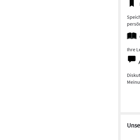
Speich
persön
Ihre L
Diskut
Meinun
Unse