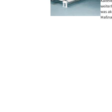
Kältev
weiterh
was ak
Maßnah