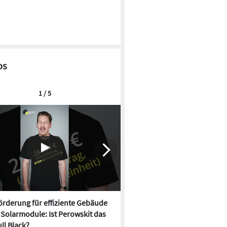
os
1 / 5
rderung für effiziente Gebäude
Neue Förderung für effizien
, Solarmodule: Ist Perowskit das
startet, Solarmodule: Ist Per
ll Black?
neue Full Black?